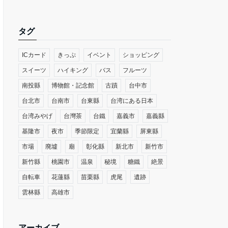
タグ
ICカード
きっぷ
イベント
ショッピング
スイーツ
ハイキング
バス
フルーツ
南投縣
博物館・記念館
古蹟
台中市
台北市
台南市
台東縣
台湾にある日本
台湾みやげ
台灣茶
台鐵
嘉義市
嘉義縣
基隆市
夜市
季節限定
宜蘭縣
屏東縣
市場
廃墟
廟
彰化縣
新北市
新竹市
新竹縣
桃園市
温泉
秘境
糖鐵
絶景
自転車
花蓮縣
苗栗縣
虎尾
遺跡
雲林縣
高雄市
アーカイブ