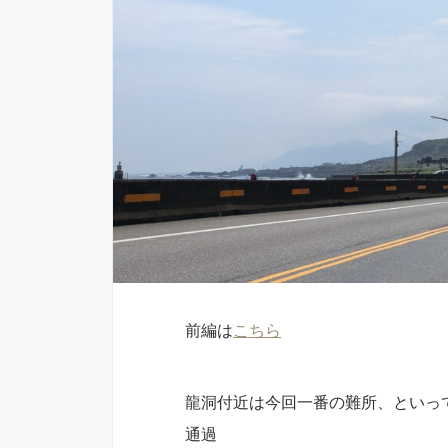
前編は
こちら
龍洞付近は今回一番の難所、といっ
通過