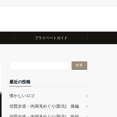
プライベートガイド
最近の投稿
懐かしいロゴ
信賢步道・內洞滝めぐり(新北) 後編
信賢步道・內洞滝めぐり(新北) 前編