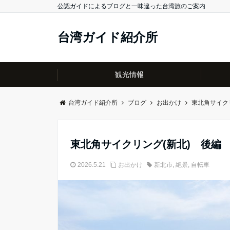
公認ガイドによるブログと一味違った台湾旅のご案内
台湾ガイド紹介所
観光情報
台湾ガイド紹介所
ブログ
お出かけ
東北角サイク
東北角サイクリング(新北) 後編
2026.5.21
お出かけ
新北市
,
絶景
,
自転車