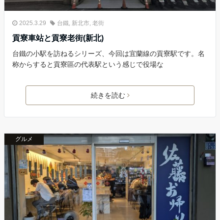
2025.3.29
台鐵
,
新北市
,
老街
貢寮車站と貢寮老街(新北)
台鐵の小駅を訪ねるシリーズ、今回は宜蘭線の貢寮駅です。名
称からすると貢寮區の代表駅という感じで役場な
続きを読む
グルメ