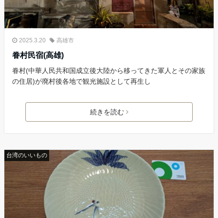
2025.3.20
高雄市
眷村民宿(高雄)
眷村(中華人民共和国成立後大陸から移ってきた軍人とその家族
の住居)が廃村後各地で観光施設として再生し
続きを読む
台湾のいいもの