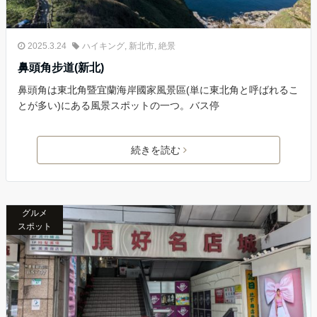
2025.3.24
ハイキング
,
新北市
,
絶景
鼻頭角步道(新北)
鼻頭角は東北角暨宜蘭海岸國家風景區(単に東北角と呼ばれるこ
とが多い)にある風景スポットの一つ。バス停
続きを読む
グルメ
スポット