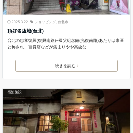
2025.3.22
ショッピング
,
台北市
頂好名店城(台北)
台北の忠孝復興(復興南路)~國父紀念館(光復南路)あたりは東區
と称され、百貨店などが集まりやや高級な
続きを読む
宿泊施設