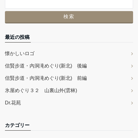
最近の投稿
懐かしいロゴ
信賢步道・內洞滝めぐり(新北) 後編
信賢步道・內洞滝めぐり(新北) 前編
氷屋めぐり３２ 山裏山外(雲林)
Dr.花苑
カテゴリー