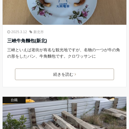
2025.3.12
新北市
三峽牛角麵包(新北)
三峽といえば老街が有名な観光地ですが、名物の一つが牛の角
の形をしたパン、牛角麵包です。クロワッサンに
続きを読む
台鐵