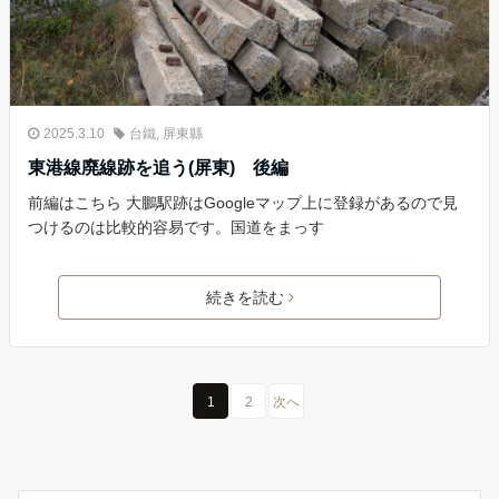
2025.3.10
台鐵
,
屏東縣
東港線廃線跡を追う(屏東) 後編
前編はこちら 大鵬駅跡はGoogleマップ上に登録があるので見
つけるのは比較的容易です。国道をまっす
続きを読む
1
2
次へ