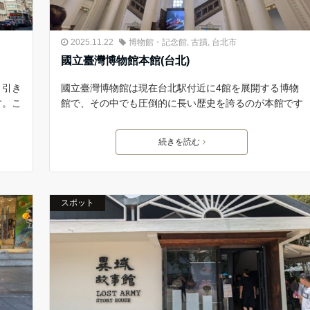
2025.11.22
博物館・記念館
,
古蹟
,
台北市
國立臺灣博物館本館(台北)
、引き
國立臺灣博物館は現在台北駅付近に4館を展開する博物
す。こ
館で、その中でも圧倒的に長い歴史を誇るのが本館です
続きを読む
スポット