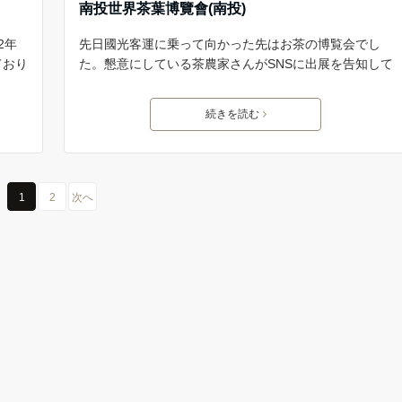
南投世界茶葉博覽會(南投)
2年
先日國光客運に乗って向かった先はお茶の博覧会でし
ており
た。懇意にしている茶農家さんがSNSに出展を告知して
続きを読む
1
2
次へ