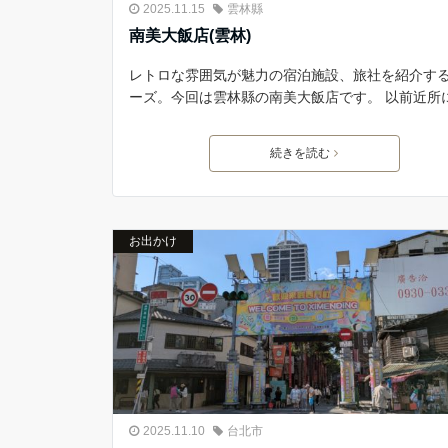
2025.11.15
雲林縣
南美大飯店(雲林)
レトロな雰囲気が魅力の宿泊施設、旅社を紹介す
ーズ。今回は雲林縣の南美大飯店です。 以前近所
続きを読む
お出かけ
2025.11.10
台北市