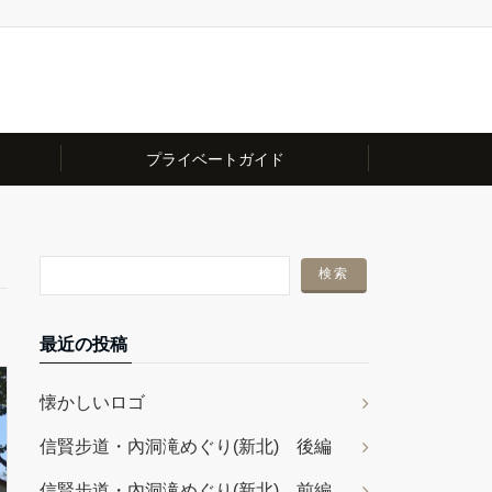
プライベートガイド
最近の投稿
懐かしいロゴ
信賢步道・內洞滝めぐり(新北) 後編
信賢步道・內洞滝めぐり(新北) 前編