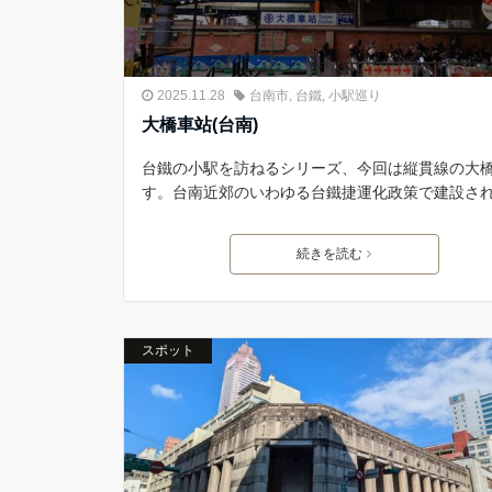
2025.11.28
台南市
,
台鐵
,
小駅巡り
大橋車站(台南)
台鐵の小駅を訪ねるシリーズ、今回は縦貫線の大
す。台南近郊のいわゆる台鐵捷運化政策で建設さ
続きを読む
スポット