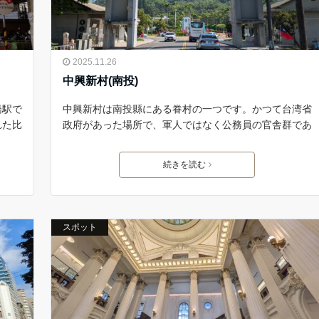
2025.11.26
中興新村(南投)
橋駅で
中興新村は南投縣にある眷村の一つです。かつて台湾省
れた比
政府があった場所で、軍人ではなく公務員の官舎群であ
続きを読む
スポット