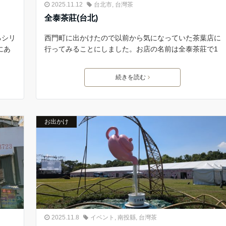
2025.11.12
台北市
,
台灣茶
全泰茶莊(台北)
るシリ
西門町に出かけたので以前から気になっていた茶葉店に
にあ
行ってみることにしました。お店の名前は全泰茶莊で1
続きを読む
お出かけ
2025.11.8
イベント
,
南投縣
,
台灣茶