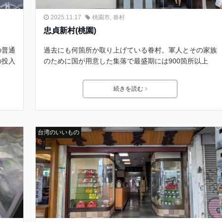
2025.11.17
桃園市
,
眷村
忠貞新村(桃園)
の普通
過去にも何箇所か取り上げている眷村。軍人とその家族
の投入
のために国が用意した集落で最盛期には900箇所以上
続きを読む
台湾のいいもの