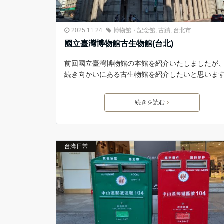
2025.11.24
博物館・記念館
,
古蹟
,
台北市
國立臺灣博物館古生物館(台北)
前回國立臺灣博物館の本館を紹介いたしましたが
続き向かいにある古生物館を紹介したいと思いま
続きを読む
台湾日常