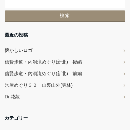
最近の投稿
懐かしいロゴ
信賢步道・內洞滝めぐり(新北) 後編
信賢步道・內洞滝めぐり(新北) 前編
氷屋めぐり３２ 山裏山外(雲林)
Dr.花苑
カテゴリー