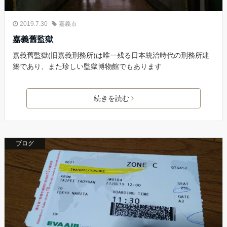
2019.7.30
嘉義市
嘉義舊監獄
嘉義舊監獄(旧嘉義刑務所)は唯一残る日本統治時代の刑務所建
築であり、また珍しい監獄博物館でもあります
続きを読む
ブログ