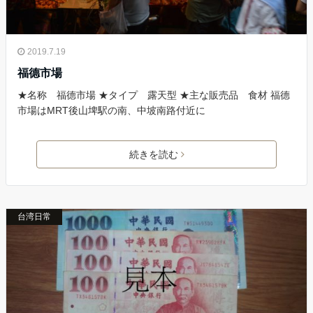
2019.7.19
福德市場
★名称 福德市場 ★タイプ 露天型 ★主な販売品 食材 福德
市場はMRT後山埤駅の南、中坡南路付近に
続きを読む
台湾日常