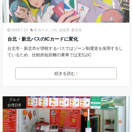
2019.7.12
ICカード
,
バス
,
台北市
,
新北市
台北・新北バスのICカードに変化
台北市・新北市が管轄するバスではゾーン制運賃を採用するし
ているため、比較的短距離の乗車では支払(IC
続きを読む
グルメ
台湾日常