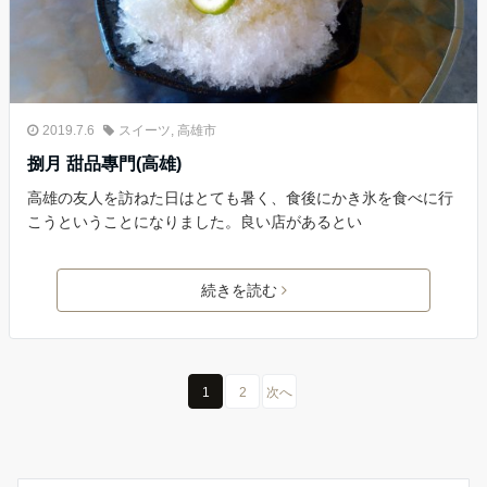
2019.7.6
スイーツ
,
高雄市
捌月 甜品專門(高雄)
高雄の友人を訪ねた日はとても暑く、食後にかき氷を食べに行
こうということになりました。良い店があるとい
続きを読む
1
2
次へ