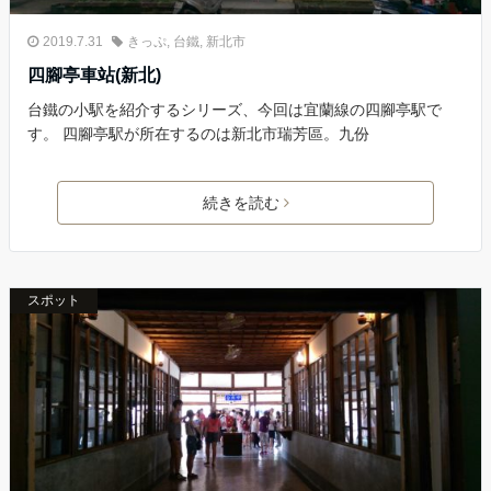
2019.7.31
きっぷ
,
台鐵
,
新北市
四腳亭車站(新北)
台鐵の小駅を紹介するシリーズ、今回は宜蘭線の四腳亭駅で
す。 四腳亭駅が所在するのは新北市瑞芳區。九份
続きを読む
スポット