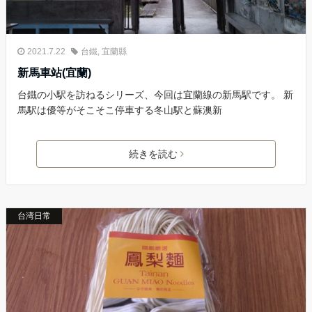
2021.7.22
台鐵
,
宜蘭縣
新馬車站(宜蘭)
台鐵の小駅を訪ねるシリーズ、今回は宜蘭線の新馬駅です。 新
馬駅は優等がそこそこ停車する冬山駅と蘇澳新
続きを読む
台湾日常