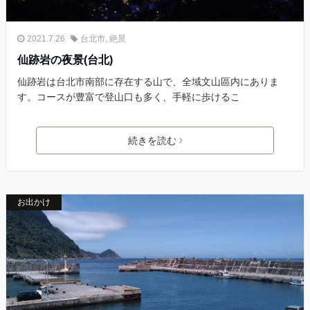
2021.7.26
台北市
,
絶景
仙跡岩の夜景(台北)
仙跡岩は台北市南部に存在する山で、全域文山區内にありま
す。コースが豊富で登山口も多く、手軽に歩けるこ
続きを読む
お出かけ