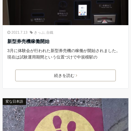
2021.7.13
きっぷ
,
台鐵
新型券売機稼働開始
3月に体験会が行われた新型券売機の稼働が開始されました。
現在は試験運用期間という位置づけで中規模駅の
続きを読む
変な日本語