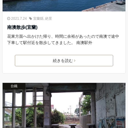
2021.7.24
宜蘭縣
,
絶景
南澳散歩(宜蘭)
花東方面へ出かけた帰り、時間に余裕があったので南澳で途中
下車して駅付近を散歩してきました。 南澳駅外
続きを読む
台鐵