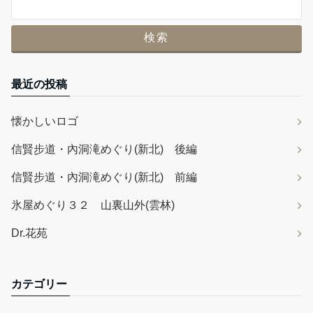
最近の投稿
懐かしいロゴ
信賢步道・內洞滝めぐり(新北) 後編
信賢步道・內洞滝めぐり(新北) 前編
氷屋めぐり３２ 山裏山外(雲林)
Dr.花苑
カテゴリー