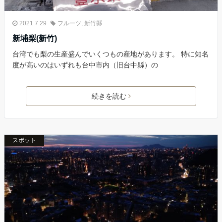
2021.7.29
フルーツ
,
新竹縣
新埔梨(新竹)
台湾でも梨の生産盛んでいくつもの産地があります。 特に知名
度が高いのはいずれも台中市内（旧台中縣）の
続きを読む
スポット