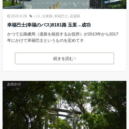
2020.6.26
バス
,
台東縣
,
幸福巴士
,
花蓮縣
幸福巴士(幸福のバス)8181路 玉里→成功
かつて公路總局（道路を統括するお役所）が2013年から2017
年にかけて幸福巴士というものを定めてネ
続きを読む
お出かけ