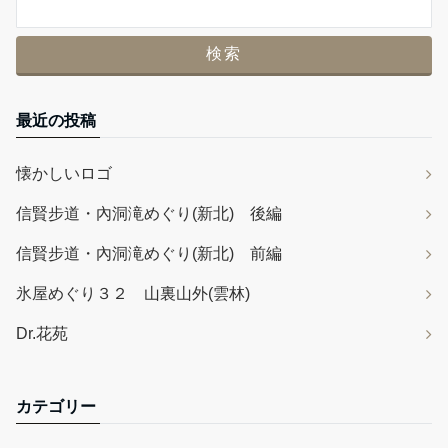
最近の投稿
懐かしいロゴ
信賢步道・內洞滝めぐり(新北) 後編
信賢步道・內洞滝めぐり(新北) 前編
氷屋めぐり３２ 山裏山外(雲林)
Dr.花苑
カテゴリー