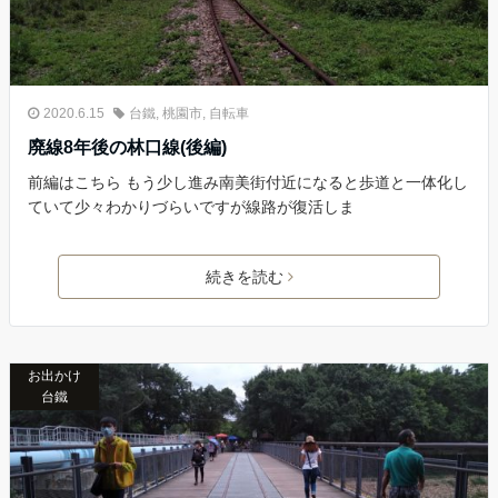
2020.6.15
台鐵
,
桃園市
,
自転車
廃線8年後の林口線(後編)
前編はこちら もう少し進み南美街付近になると歩道と一体化し
ていて少々わかりづらいですが線路が復活しま
続きを読む
お出かけ
台鐵