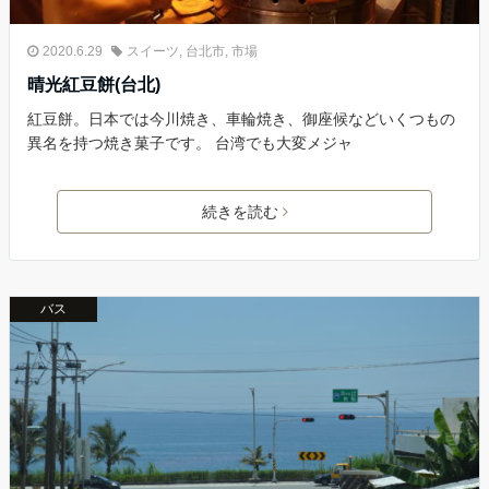
2020.6.29
スイーツ
,
台北市
,
市場
晴光紅豆餅(台北)
紅豆餅。日本では今川焼き、車輪焼き、御座候などいくつもの
異名を持つ焼き菓子です。 台湾でも大変メジャ
続きを読む
バス