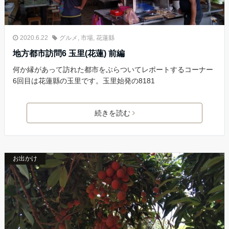
2020.6.22
グルメ
,
市場
,
花蓮縣
地方都市訪問6 玉里(花蓮) 前編
何か縁があって訪れた都市をぶらついてレポートするコーナー
6回目は花蓮縣の玉里です。玉里始発の8181
続きを読む
お出かけ