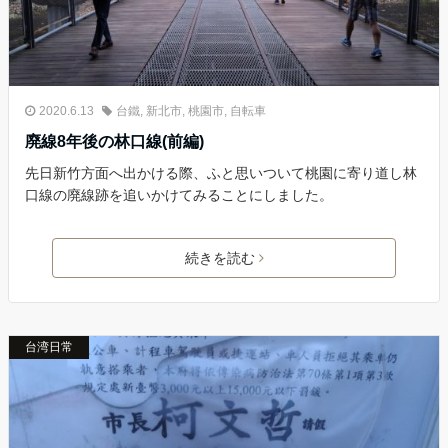
2020.6.13
台鐵
,
新北市
,
桃園市
,
自転車
廃線8年後の林口線(前編)
先日新竹方面へ出かける際、ふと思いついて桃園に寄り道し林
口線の廃線跡を追いかけてみることにしました。
続きを読む
台湾日常