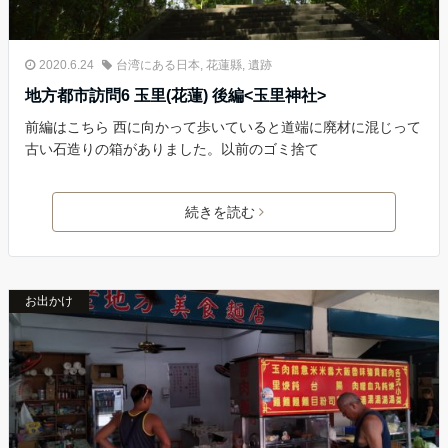
2020.6.24
台湾にある日本
,
花蓮縣
,
遺跡
地方都市訪問6 玉里(花蓮) 後編<玉里神社>
前編はこちら 西に向かって歩いていると道端に廃材に混じって
古い石造りの箱がありました。以前のゴミ捨て
続きを読む
お出かけ