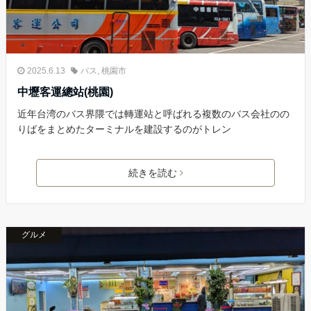
2025.6.13
バス
,
桃園市
中壢客運總站(桃園)
近年台湾のバス界隈では轉運站と呼ばれる複数のバス会社のの
りばをまとめたターミナルを建設するのがトレン
続きを読む
グルメ