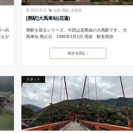
2023.3.22
台鐵
,
廃駅
,
花蓮縣
[廃駅]大禹車站(花蓮)
面へ向
廃駅を巡るシリーズ、今回は花東線の大禹駅です。 大
替えが
禹車站 廃止日 1995年3月1日 現状 駅舎残存
続きを読む
スポット