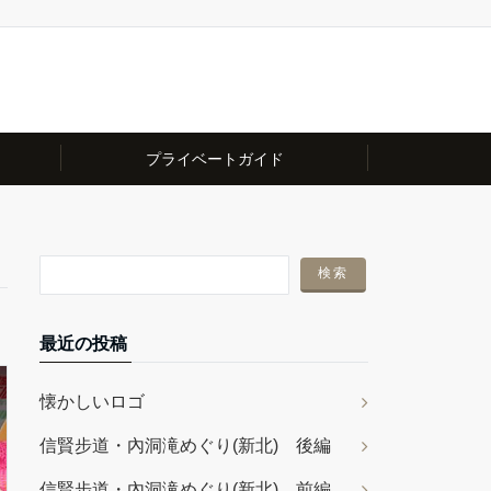
プライベートガイド
最近の投稿
懐かしいロゴ
信賢步道・內洞滝めぐり(新北) 後編
信賢步道・內洞滝めぐり(新北) 前編