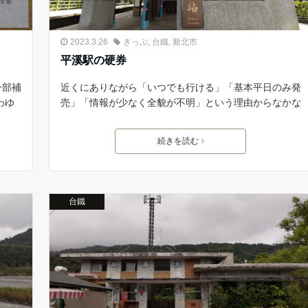
2023.3.26
きっぷ
,
台鐵
,
新北市
平溪駅の硬券
一部補
近くにありながら「いつでも行ける」「基本平日のみ発
わゆ
売」「情報が少なく全貌が不明」という理由からなかな
続きを読む
台鐵