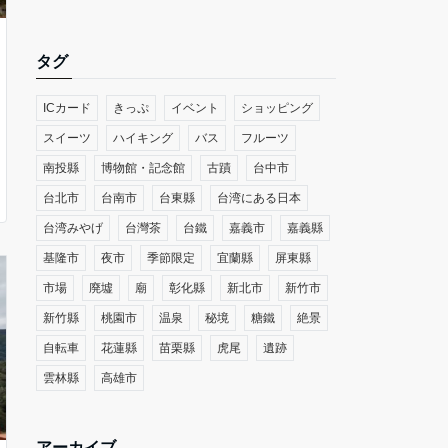
タグ
ICカード
きっぷ
イベント
ショッピング
スイーツ
ハイキング
バス
フルーツ
南投縣
博物館・記念館
古蹟
台中市
台北市
台南市
台東縣
台湾にある日本
台湾みやげ
台灣茶
台鐵
嘉義市
嘉義縣
基隆市
夜市
季節限定
宜蘭縣
屏東縣
市場
廃墟
廟
彰化縣
新北市
新竹市
新竹縣
桃園市
温泉
秘境
糖鐵
絶景
自転車
花蓮縣
苗栗縣
虎尾
遺跡
雲林縣
高雄市
アーカイブ