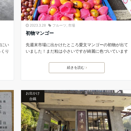
2023.3.28
フルーツ
,
市場
初物マンゴー
濃にい
先週末市場に出かけたところ愛文マンゴーの初物が出て
っくり
いました！まだ粒は小さいですが綺麗に色づいています
続きを読む
お出かけ
台鐵