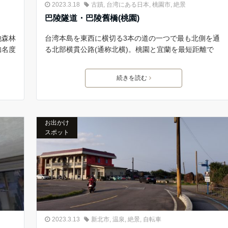
2023.3.18
古蹟
,
台湾にある日本
,
桃園市
,
絶景
巴陵隧道・巴陵舊橋(桃園)
池森林
台湾本島を東西に横切る3本の道の一つで最も北側を通
知名度
る北部横貫公路(通称北横)。桃園と宜蘭を最短距離で
続きを読む
お出かけ
スポット
2023.3.13
新北市
,
温泉
,
絶景
,
自転車