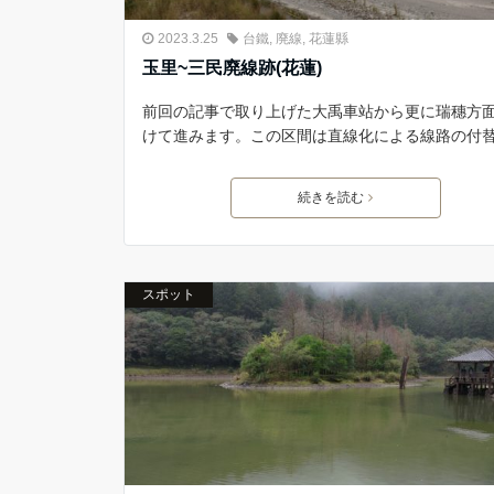
2023.3.25
台鐵
,
廃線
,
花蓮縣
玉里~三民廃線跡(花蓮)
前回の記事で取り上げた大禹車站から更に瑞穗方
けて進みます。この区間は直線化による線路の付
続きを読む
スポット