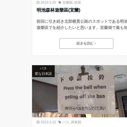
2023.3.20
宜蘭縣
,
絶景
明池森林遊樂區(宜蘭)
前回に引き続き北部横貫公路のスポットである明
遊樂區でを紹介したいと思います。宜蘭側で最も
続きを読む
バス
変な日本語
2023.3.15
バス
,
屏東縣