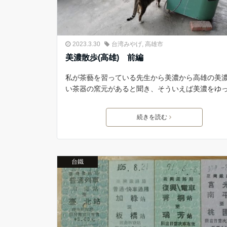
2023.3.30
台湾みやげ
,
高雄市
美濃散歩(高雄) 前編
私が茶藝を習っている先生から美濃から高雄の美
い茶器の窯元があると聞き、そういえば美濃をゆ
続きを読む
台鐵