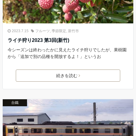
2023.7.15
フルーツ
,
季節限定
,
新竹市
ライチ狩り2023 第3回(新竹)
今シーズンは終わったかに見えたライチ狩りでしたが、果樹園
から「追加で別の品種を開放するよ！」というお
続きを読む
台鐵