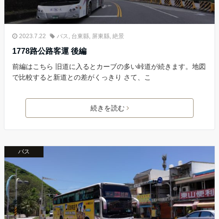
2023.7.22
バス
,
台東縣
,
屏東縣
,
絶景
1778路公路客運 後編
前編はこちら 旧道に入るとカーブの多い峠道が続きます。地図
で比較すると新道との差がくっきり さて、こ
続きを読む
バス