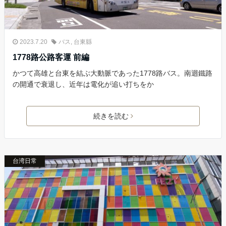
2023.7.20
バス
,
台東縣
1778路公路客運 前編
かつて高雄と台東を結ぶ大動脈であった1778路バス。南迴鐵路
の開通で衰退し、近年は電化が追い打ちをか
続きを読む
台湾日常