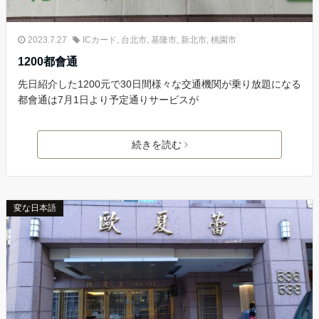
2023.7.27
ICカード
,
台北市
,
基隆市
,
新北市
,
桃園市
1200都會通
先日紹介した1200元で30日間様々な交通機関が乗り放題になる
都會通は7月1日より予定通りサービスが
続きを読む
変な日本語