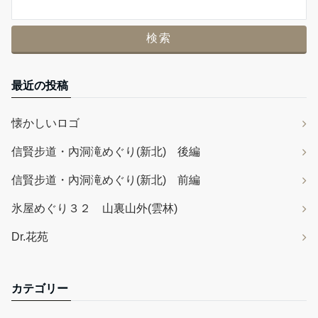
最近の投稿
懐かしいロゴ
信賢步道・內洞滝めぐり(新北) 後編
信賢步道・內洞滝めぐり(新北) 前編
氷屋めぐり３２ 山裏山外(雲林)
Dr.花苑
カテゴリー