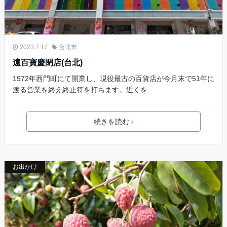
2023.7.17
台北市
遠百寶慶閉店(台北)
1972年西門町にて開業し、現役最古の百貨店が今月末で51年に
渡る営業を終え終止符を打ちます。近くを
続きを読む
お出かけ