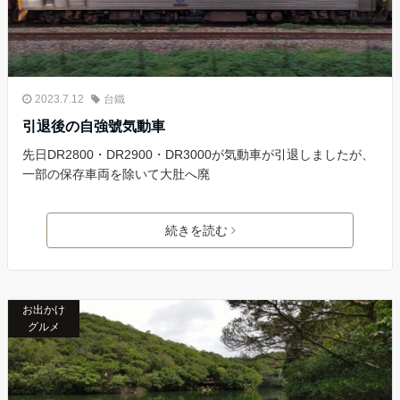
2023.7.12
台鐵
引退後の自強號気動車
先日DR2800・DR2900・DR3000が気動車が引退しましたが、
一部の保存車両を除いて大肚へ廃
続きを読む
お出かけ
グルメ