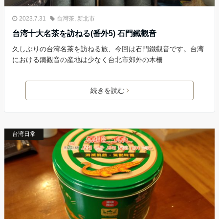
2023.7.31
台灣茶
,
新北市
台湾十大名茶を訪ねる(番外5) 石門鐵觀音
久しぶりの台湾名茶を訪ねる旅、今回は石門鐵觀音です。台湾
における鐵觀音の産地は少なく台北市郊外の木柵
続きを読む
台湾日常