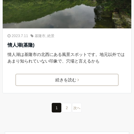
2023.7.11
基隆市
,
絶景
情人湖(基隆)
情人湖は基隆市の北西にある風景スポットです。地元以外では
あまり知られていない印象で、穴場と言えるかも
続きを読む
1
2
次へ