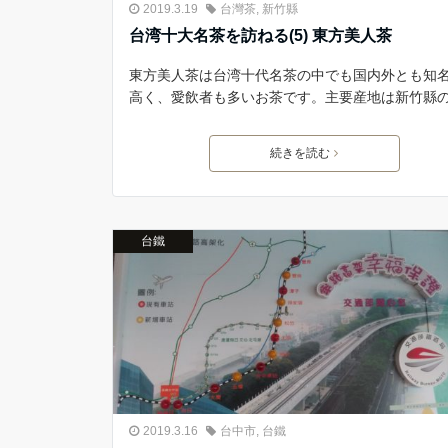
2019.3.19
台灣茶
,
新竹縣
台湾十大名茶を訪ねる(5) 東方美人茶
東方美人茶は台湾十代名茶の中でも国内外とも知
高く、愛飲者も多いお茶です。主要産地は新竹縣
続きを読む
台鐵
2019.3.16
台中市
,
台鐵