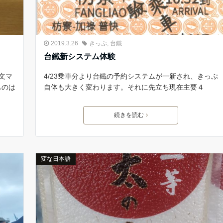
2019.3.26
きっぷ
,
台鐵
台鐵新システム体験
文マ
4/23乗車分より台鐵の予約システムが一新され、きっぷ
ものは
自体も大きく変わります。それに先立ち現在主要４
続きを読む
変な日本語