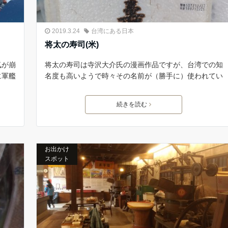
2019.3.24
台湾にある日本
将太の寿司(米)
気が崩
将太の寿司は寺沢大介氏の漫画作品ですが、台湾での知
に軍艦
名度も高いようで時々その名前が（勝手に）使われてい
続きを読む
お出かけ
スポット