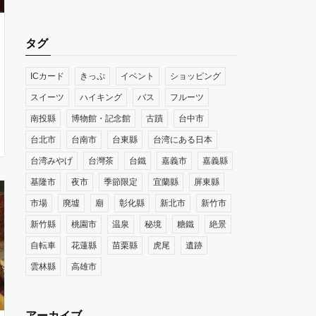
タグ
ICカード
きっぷ
イベント
ショッピング
スイーツ
ハイキング
バス
フルーツ
南投縣
博物館・記念館
古蹟
台中市
台北市
台南市
台東縣
台湾にある日本
台湾みやげ
台灣茶
台鐵
嘉義市
嘉義縣
基隆市
夜市
季節限定
宜蘭縣
屏東縣
市場
廃墟
廟
彰化縣
新北市
新竹市
新竹縣
桃園市
温泉
秘境
糖鐵
絶景
自転車
花蓮縣
苗栗縣
虎尾
遺跡
雲林縣
高雄市
アーカイブ