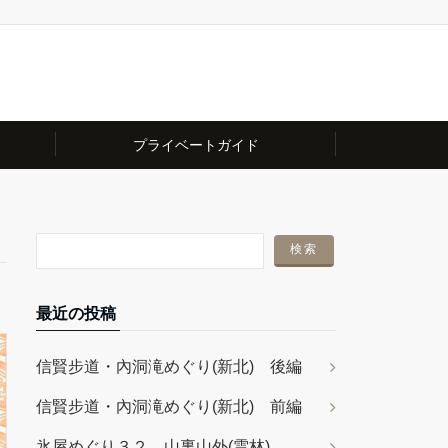
プライベートガイド
最近の投稿
信賢步道・內洞滝めぐり(新北) 後編
信賢步道・內洞滝めぐり(新北) 前編
氷屋めぐり３２ 山裏山外(雲林)