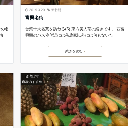
2019.3.20
新竹縣
富興老街
その名
台湾十大名茶を訪ねる(5) 東方美人茶の続きです。 西富
植
興頭のバス停付近には茶農家以外には何もないた
続きを読む
台湾日常
市場のすすめ