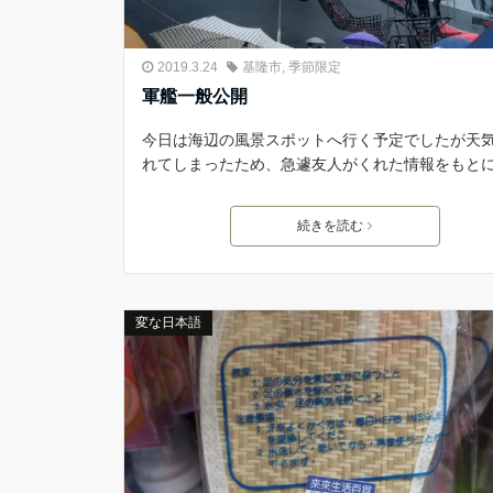
2019.3.24
基隆市
,
季節限定
軍艦一般公開
今日は海辺の風景スポットへ行く予定でしたが天
れてしまったため、急遽友人がくれた情報をもと
続きを読む
変な日本語