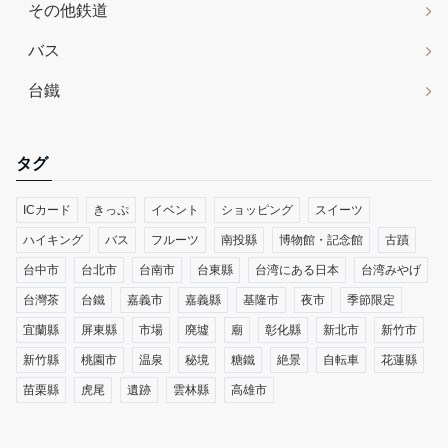
その他鉄道
バス
台鐵
タグ
ICカード
きっぷ
イベント
ショッピング
スイーツ
ハイキング
バス
フルーツ
南投縣
博物館・記念館
古蹟
台中市
台北市
台南市
台東縣
台湾にある日本
台湾みやげ
台灣茶
台鐵
嘉義市
嘉義縣
基隆市
夜市
季節限定
宜蘭縣
屏東縣
市場
廃墟
廟
彰化縣
新北市
新竹市
新竹縣
桃園市
温泉
秘境
糖鐵
絶景
自転車
花蓮縣
苗栗縣
虎尾
遺跡
雲林縣
高雄市