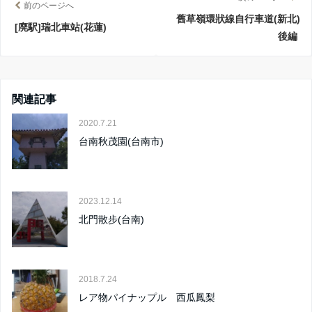
前のページへ
舊草嶺環狀線自行車道(新北)
[廃駅]瑞北車站(花蓮)
後編
関連記事
2020.7.21
台南秋茂園(台南市)
2023.12.14
北門散步(台南)
2018.7.24
レア物パイナップル 西瓜鳳梨