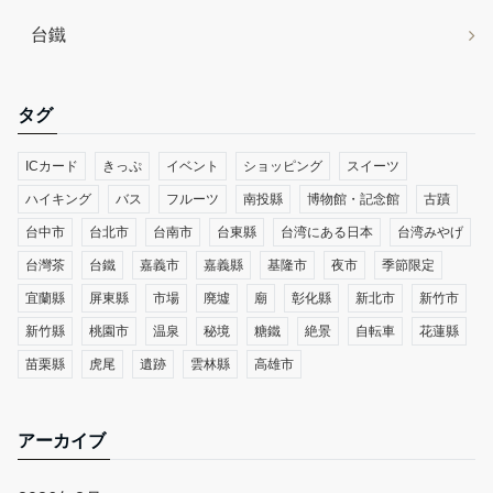
台鐵
タグ
ICカード
きっぷ
イベント
ショッピング
スイーツ
ハイキング
バス
フルーツ
南投縣
博物館・記念館
古蹟
台中市
台北市
台南市
台東縣
台湾にある日本
台湾みやげ
台灣茶
台鐵
嘉義市
嘉義縣
基隆市
夜市
季節限定
宜蘭縣
屏東縣
市場
廃墟
廟
彰化縣
新北市
新竹市
新竹縣
桃園市
温泉
秘境
糖鐵
絶景
自転車
花蓮縣
苗栗縣
虎尾
遺跡
雲林縣
高雄市
アーカイブ