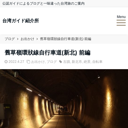
公認ガイドによるブログと一味違った台湾旅のご案内
Menu
台湾ガイド紹介所
ブログ
お出かけ
舊草嶺環狀線自行車道(新北) 前編
舊草嶺環狀線自行車道(新北) 前編
2022.4.27
お出かけ
,
ブログ
古蹟
,
新北市
,
絶景
,
自転車