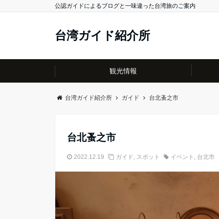
公認ガイドによるブログと一味違った台湾旅のご案内
台湾ガイド紹介所
観光情報
台湾ガイド紹介所
ガイド
台北蚤之市
台北蚤之市
2022.12.19
ガイド
,
スポット
イベント
,
台北市