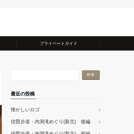
プライベートガイド
最近の投稿
懐かしいロゴ
信賢步道・內洞滝めぐり(新北) 後編
信賢步道・內洞滝めぐり(新北) 前編