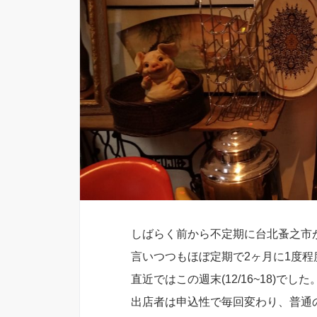
しばらく前から不定期に台北蚤之市
言いつつもほぼ定期で2ヶ月に1度
直近ではこの週末(12/16~18)でした
出店者は申込性で毎回変わり、普通