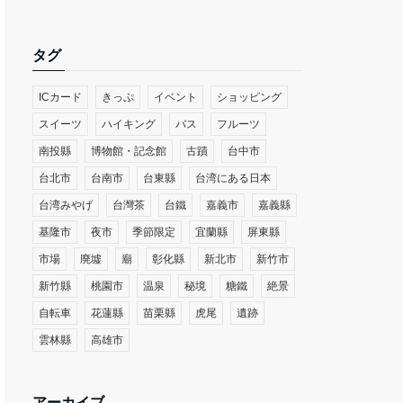
タグ
ICカード
きっぷ
イベント
ショッピング
スイーツ
ハイキング
バス
フルーツ
南投縣
博物館・記念館
古蹟
台中市
台北市
台南市
台東縣
台湾にある日本
台湾みやげ
台灣茶
台鐵
嘉義市
嘉義縣
基隆市
夜市
季節限定
宜蘭縣
屏東縣
市場
廃墟
廟
彰化縣
新北市
新竹市
新竹縣
桃園市
温泉
秘境
糖鐵
絶景
自転車
花蓮縣
苗栗縣
虎尾
遺跡
雲林縣
高雄市
アーカイブ