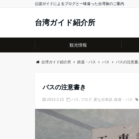
公認ガイドによるブログと一味違った台湾旅のご案内
台湾ガイド紹介所
観光情報
台湾ガイド紹介所
鉄道・バス
バス
バスの注意書
バスの注意書き
2023.3.15
バス
,
ブログ
,
変な日本語
,
鉄道・バス