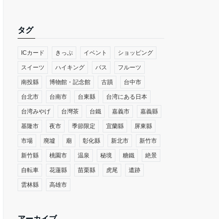
タグ
ICカード
きっぷ
イベント
ショッピング
スイーツ
ハイキング
バス
フルーツ
南投縣
博物館・記念館
古蹟
台中市
台北市
台南市
台東縣
台湾にある日本
台湾みやげ
台灣茶
台鐵
嘉義市
嘉義縣
基隆市
夜市
季節限定
宜蘭縣
屏東縣
市場
廃墟
廟
彰化縣
新北市
新竹市
新竹縣
桃園市
温泉
秘境
糖鐵
絶景
自転車
花蓮縣
苗栗縣
虎尾
遺跡
雲林縣
高雄市
アーカイブ