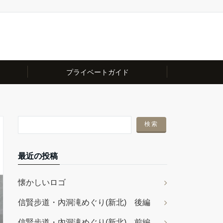
プライベートガイド
最近の投稿
懐かしいロゴ
信賢步道・內洞滝めぐり(新北) 後編
信賢步道・內洞滝めぐり(新北) 前編