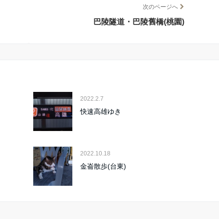
次のページへ
巴陵隧道・巴陵舊橋(桃園)
2022.2.7
快速高雄ゆき
2022.10.18
金崙散歩(台東)