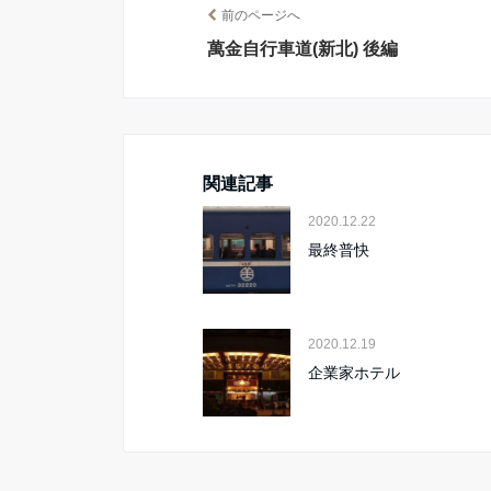
前のページへ
萬金自行車道(新北) 後編
関連記事
2020.12.22
最終普快
2020.12.19
企業家ホテル