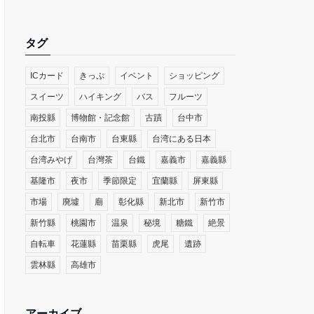
タグ
ICカード
きっぷ
イベント
ショッピング
スイーツ
ハイキング
バス
フルーツ
南投縣
博物館・記念館
古蹟
台中市
台北市
台南市
台東縣
台湾にある日本
台湾みやげ
台灣茶
台鐵
嘉義市
嘉義縣
基隆市
夜市
季節限定
宜蘭縣
屏東縣
市場
廃墟
廟
彰化縣
新北市
新竹市
新竹縣
桃園市
温泉
秘境
糖鐵
絶景
自転車
花蓮縣
苗栗縣
虎尾
遺跡
雲林縣
高雄市
アーカイブ