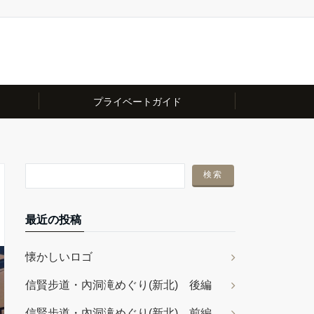
プライベートガイド
最近の投稿
懐かしいロゴ
信賢步道・內洞滝めぐり(新北) 後編
信賢步道・內洞滝めぐり(新北) 前編