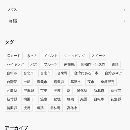
バス
台鐵
タグ
ICカード
きっぷ
イベント
ショッピング
スイーツ
ハイキング
バス
フルーツ
南投縣
博物館・記念館
古蹟
台中市
台北市
台南市
台東縣
台湾にある日本
台湾みやげ
台灣茶
台鐵
嘉義市
嘉義縣
基隆市
夜市
季節限定
宜蘭縣
屏東縣
市場
廃墟
廟
彰化縣
新北市
新竹市
新竹縣
桃園市
温泉
秘境
糖鐵
絶景
自転車
花蓮縣
苗栗縣
虎尾
遺跡
雲林縣
高雄市
アーカイブ