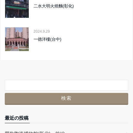
二水大明火燒麵(彰化)
2024.9.29
一德洋樓(台中)
最近の投稿