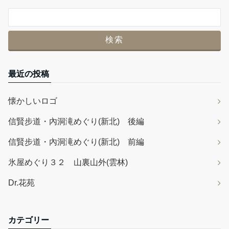
最近の投稿
懐かしいロゴ
信賢步道・內洞滝めぐり(新北) 後編
信賢步道・內洞滝めぐり(新北) 前編
氷屋めぐり３２ 山裏山外(雲林)
Dr.花苑
カテゴリー