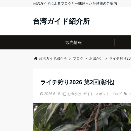
公認ガイドによるブログと一味違った台湾旅のご案内
台湾ガイド紹介所
観光情報
台湾ガイド紹介所
ブログ
お出かけ
ライチ狩り202
ライチ狩り2026 第2回(彰化)
2026.6.18
お出かけ
,
ガイド
,
スポット
,
ブログ