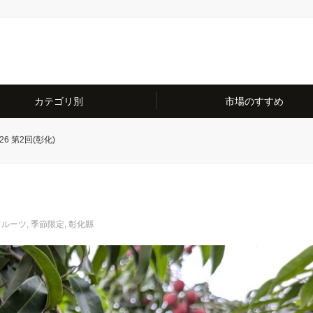
カテゴリ別
市場のすすめ
6 第2回(彰化)
フルーツ
,
季節限定
,
彰化縣