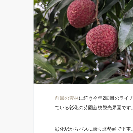
前回の雲林
に続き今年2回目のライ
ている彰化の芬園荔枝觀光果園です
彰化駅からバスに乗り北勢頭で下車