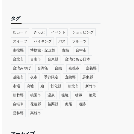
タグ
ICカード
きっぷ
イベント
ショッピング
スイーツ
ハイキング
バス
フルーツ
南投縣
博物館・記念館
古蹟
台中市
台北市
台南市
台東縣
台湾にある日本
台湾みやげ
台灣茶
台鐵
嘉義市
嘉義縣
基隆市
夜市
季節限定
宜蘭縣
屏東縣
市場
廃墟
廟
彰化縣
新北市
新竹市
新竹縣
桃園市
温泉
秘境
糖鐵
絶景
自転車
花蓮縣
苗栗縣
虎尾
遺跡
雲林縣
高雄市
アーカイブ