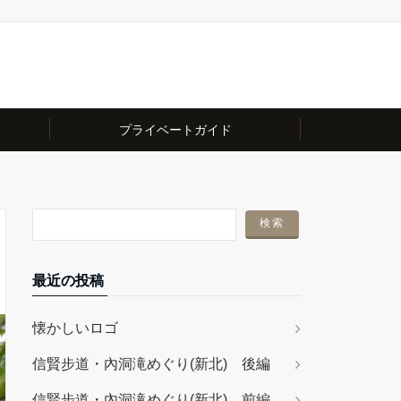
プライベートガイド
最近の投稿
懐かしいロゴ
信賢步道・內洞滝めぐり(新北) 後編
信賢步道・內洞滝めぐり(新北) 前編