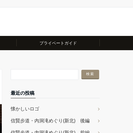
プライベートガイド
最近の投稿
懐かしいロゴ
信賢步道・內洞滝めぐり(新北) 後編
信賢步道・內洞滝めぐり(新北) 前編