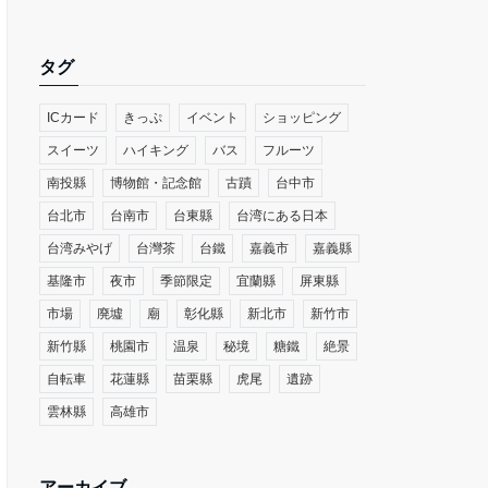
タグ
ICカード
きっぷ
イベント
ショッピング
スイーツ
ハイキング
バス
フルーツ
南投縣
博物館・記念館
古蹟
台中市
台北市
台南市
台東縣
台湾にある日本
台湾みやげ
台灣茶
台鐵
嘉義市
嘉義縣
基隆市
夜市
季節限定
宜蘭縣
屏東縣
市場
廃墟
廟
彰化縣
新北市
新竹市
新竹縣
桃園市
温泉
秘境
糖鐵
絶景
自転車
花蓮縣
苗栗縣
虎尾
遺跡
雲林縣
高雄市
アーカイブ