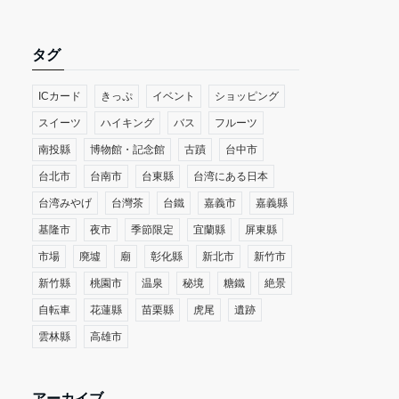
タグ
ICカード
きっぷ
イベント
ショッピング
スイーツ
ハイキング
バス
フルーツ
南投縣
博物館・記念館
古蹟
台中市
台北市
台南市
台東縣
台湾にある日本
台湾みやげ
台灣茶
台鐵
嘉義市
嘉義縣
基隆市
夜市
季節限定
宜蘭縣
屏東縣
市場
廃墟
廟
彰化縣
新北市
新竹市
新竹縣
桃園市
温泉
秘境
糖鐵
絶景
自転車
花蓮縣
苗栗縣
虎尾
遺跡
雲林縣
高雄市
アーカイブ