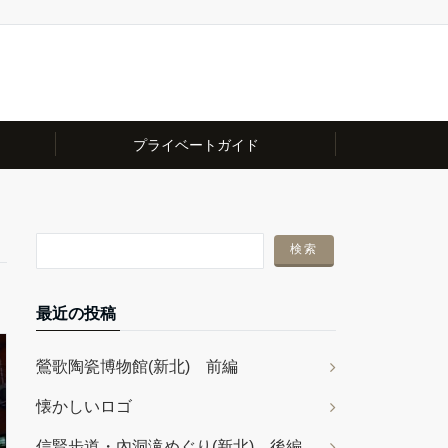
プライベートガイド
最近の投稿
鶯歌陶瓷博物館(新北) 前編
懐かしいロゴ
信賢步道・內洞滝めぐり(新北) 後編