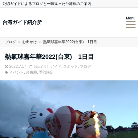
公認ガイドによるブログと一味違った台湾旅のご案内
Menu
台湾ガイド紹介所
ブログ
お出かけ
熱氣球嘉年華2022(台東) 1日目
熱氣球嘉年華2022(台東) 1日目
2022.7.17
お出かけ
,
ガイド
,
スポット
,
ブログ
イベント
,
台東縣
,
季節限定