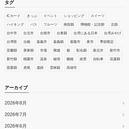
タグ
ICカード
きっぷ
イベント
ショッピング
スイーツ
ハイキング
バス
フルーツ
南投縣
博物館・記念館
古蹟
台中市
台北市
台南市
台東縣
台湾にある日本
台湾みやげ
台灣茶
台鐵
嘉義市
嘉義縣
基隆市
夜市
季節限定
宜蘭縣
屏東縣
市場
廃墟
廟
彰化縣
新北市
新竹市
新竹縣
桃園市
温泉
秘境
糖鐵
絶景
自転車
花蓮縣
苗栗縣
虎尾
遺跡
雲林縣
高雄市
アーカイブ
2026年8月
2026年7月
2026年6月