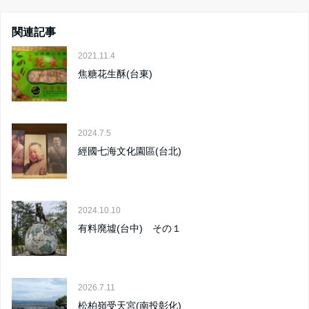
関連記事
2021.11.4
焦糖花生酥(台東)
2024.7.5
經國七海文化園區(台北)
2024.10.10
有料廃墟(台中) その１
2026.7.11
松柏嶺受天宮(南投彰化)