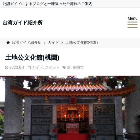
公認ガイドによるブログと一味違った台湾旅のご案内
Menu
台湾ガイド紹介所
台湾ガイド紹介所
ガイド
土地公文化館(桃園)
土地公文化館(桃園)
2023.6.4
ガイド
,
スポット
廟
,
桃園市