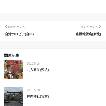
前のページへ
次のページへ
台湾のロピア(台中)
裕照雜貨店(新北)
関連記事
2019.5.18
九方茗茶(深坑)
2018.5.20
林内神社(雲林)