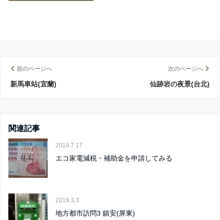
前のページへ
次のページへ
新馬車站(宜蘭)
仙跡岩の夜景(台北)
関連記事
2019.7.17
エコ家電減税・補助金を申請してみる
2019.3.3
地方都市訪問3 鎮安(屏東)