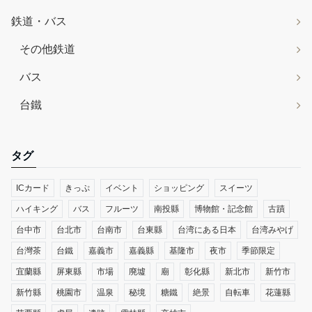
鉄道・バス
その他鉄道
バス
台鐵
タグ
ICカード
きっぷ
イベント
ショッピング
スイーツ
ハイキング
バス
フルーツ
南投縣
博物館・記念館
古蹟
台中市
台北市
台南市
台東縣
台湾にある日本
台湾みやげ
台灣茶
台鐵
嘉義市
嘉義縣
基隆市
夜市
季節限定
宜蘭縣
屏東縣
市場
廃墟
廟
彰化縣
新北市
新竹市
新竹縣
桃園市
温泉
秘境
糖鐵
絶景
自転車
花蓮縣