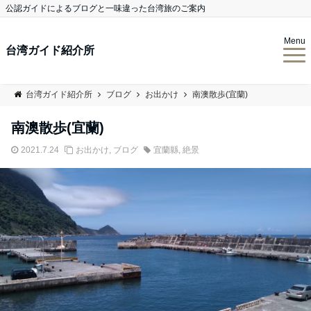
公認ガイドによるブログと一味違った台湾旅のご案内
Menu
台湾ガイド紹介所
台湾ガイド紹介所
ブログ
お出かけ
南澳散歩(宜蘭)
南澳散歩(宜蘭)
2021.7.24
お出かけ
,
ブログ
宜蘭縣
,
絶景