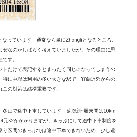
lanとなっています。通常なら単にZhongliとなるところ、
なぜなのかしばらく考えていましたが、その理由に思
在です。
ットだけで表記するとまったく同じになってしまうの
。特に中壢は利用の多い大きな駅で、宜蘭近郊からの
れこの対策は結構重要です。
冬山で途中下車しています。蘇澳新~羅東間は10km
14元×2がかかりますが、きっぷにして途中下車制度を
乗り区間のきっぷでは途中下車できないため、少し遠