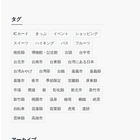
タグ
ICカード
きっぷ
イベント
ショッピング
スイーツ
ハイキング
バス
フルーツ
南投縣
博物館・記念館
古蹟
台中市
台北市
台南市
台東縣
台湾にある日本
台湾みやげ
台灣茶
台鐵
嘉義市
嘉義縣
基隆市
夜市
季節限定
宜蘭縣
屏東縣
市場
廃墟
廟
彰化縣
新北市
新竹市
新竹縣
桃園市
温泉
秘境
糖鐵
絶景
自転車
花蓮縣
苗栗縣
虎尾
遺跡
雲林縣
高雄市
アーカイブ