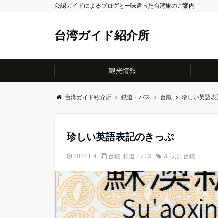
公認ガイドによるブログと一味違った台湾旅のご案内
台湾ガイド紹介所
観光情報
台湾ガイド紹介所
鉄道・バス
台鐵
珍しい英語表
珍しい英語表記のきっぷ
2024.8.4
台鐵
,
鉄道・バス
きっぷ
,
台鐵