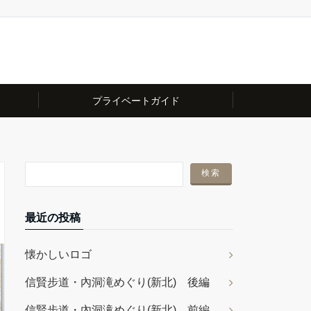
プライベートガイド
最近の投稿
懐かしいロゴ
信賢步道・內洞滝めぐり(新北) 後編
信賢步道・內洞滝めぐり(新北) 前編