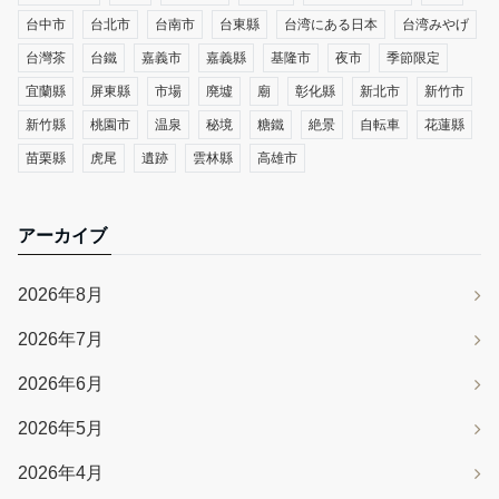
台中市
台北市
台南市
台東縣
台湾にある日本
台湾みやげ
台灣茶
台鐵
嘉義市
嘉義縣
基隆市
夜市
季節限定
宜蘭縣
屏東縣
市場
廃墟
廟
彰化縣
新北市
新竹市
新竹縣
桃園市
温泉
秘境
糖鐵
絶景
自転車
花蓮縣
苗栗縣
虎尾
遺跡
雲林縣
高雄市
アーカイブ
2026年8月
2026年7月
2026年6月
2026年5月
2026年4月