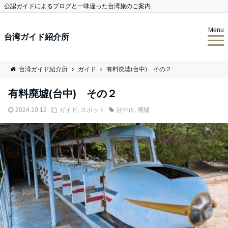
公認ガイドによるブログと一味違った台湾旅のご案内
Menu
台湾ガイド紹介所
台湾ガイド紹介所
ガイド
有料廃墟(台中) その２
有料廃墟(台中) その２
2024.10.12
ガイド
,
スポット
台中市
,
廃墟