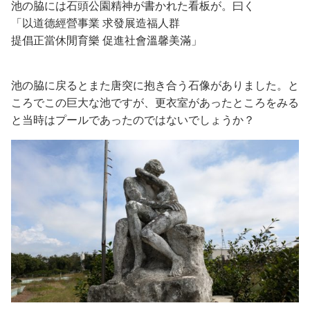
池の脇には石頭公園精神が書かれた看板が。曰く
「以道德經營事業 求發展造福人群
提倡正當休閒育樂 促進社會溫馨美滿」
池の脇に戻るとまた唐突に抱き合う石像がありました。と
ころでこの巨大な池ですが、更衣室があったところをみる
と当時はプールであったのではないでしょうか？