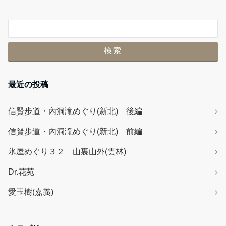
最近の投稿
信賢步道・內洞滝めぐり(新北) 後編
信賢步道・內洞滝めぐり(新北) 前編
氷屋めぐり３２ 山裏山外(雲林)
Dr.花苑
愛玉樹(嘉義)