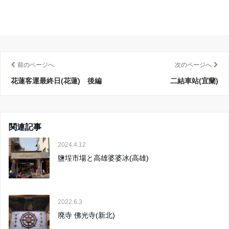
前のページへ
次のページへ
花蓮客運最終日(花蓮) 後編
二結車站(宜蘭)
関連記事
2024.4.12
鹽埕市場と高雄婆婆冰(高雄)
2022.6.3
廃寺 佛光寺(新北)