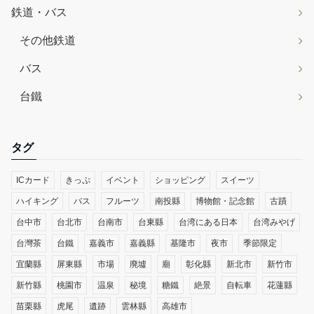
鉄道・バス
その他鉄道
バス
台鐵
タグ
ICカード
きっぷ
イベント
ショッピング
スイーツ
ハイキング
バス
フルーツ
南投縣
博物館・記念館
古蹟
台中市
台北市
台南市
台東縣
台湾にある日本
台湾みやげ
台灣茶
台鐵
嘉義市
嘉義縣
基隆市
夜市
季節限定
宜蘭縣
屏東縣
市場
廃墟
廟
彰化縣
新北市
新竹市
新竹縣
桃園市
温泉
秘境
糖鐵
絶景
自転車
花蓮縣
苗栗縣
虎尾
遺跡
雲林縣
高雄市