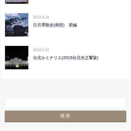
2022.4.16
日月潭散歩(南投) 前編
2019.2.20
台北ルミナリエ(2019台北光之饗宴)