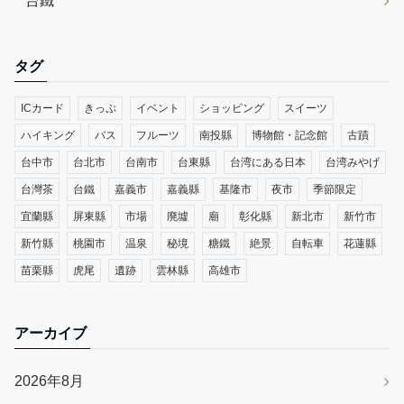
台鐵
タグ
ICカード
きっぷ
イベント
ショッピング
スイーツ
ハイキング
バス
フルーツ
南投縣
博物館・記念館
古蹟
台中市
台北市
台南市
台東縣
台湾にある日本
台湾みやげ
台灣茶
台鐵
嘉義市
嘉義縣
基隆市
夜市
季節限定
宜蘭縣
屏東縣
市場
廃墟
廟
彰化縣
新北市
新竹市
新竹縣
桃園市
温泉
秘境
糖鐵
絶景
自転車
花蓮縣
苗栗縣
虎尾
遺跡
雲林縣
高雄市
アーカイブ
2026年8月