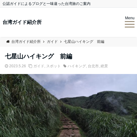
公認ガイドによるブログと一味違った台湾旅のご案内
Menu
台湾ガイド紹介所
台湾ガイド紹介所
ガイド
七星山ハイキング 前編
七星山ハイキング 前編
2023.5.26
ガイド
,
スポット
ハイキング
,
台北市
,
絶景