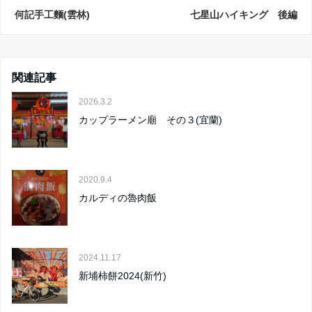
何記手工麵(雲林)
七星山ハイキング 後編
関連記事
2026.3.2
カップラーメン廟 その３(宜蘭)
2020.9.4
カルディの魯肉飯
2024.11.17
新埔柿餅2024(新竹)