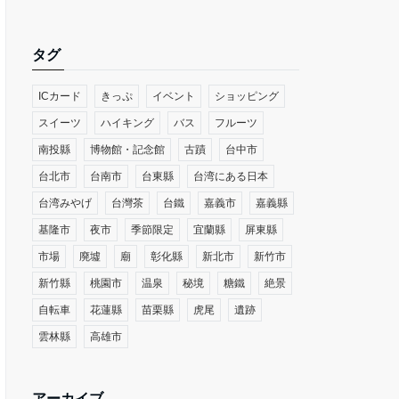
タグ
ICカード
きっぷ
イベント
ショッピング
スイーツ
ハイキング
バス
フルーツ
南投縣
博物館・記念館
古蹟
台中市
台北市
台南市
台東縣
台湾にある日本
台湾みやげ
台灣茶
台鐵
嘉義市
嘉義縣
基隆市
夜市
季節限定
宜蘭縣
屏東縣
市場
廃墟
廟
彰化縣
新北市
新竹市
新竹縣
桃園市
温泉
秘境
糖鐵
絶景
自転車
花蓮縣
苗栗縣
虎尾
遺跡
雲林縣
高雄市
アーカイブ