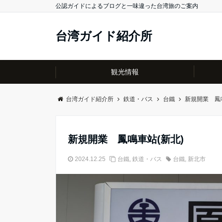
公認ガイドによるブログと一味違った台湾旅のご案内
台湾ガイド紹介所
観光情報
台湾ガイド紹介所
鉄道・バス
台鐵
新規開業 鳳
新規開業 鳳鳴車站(新北)
2024.12.25
台鐵
,
鉄道・バス
台鐵
,
新北市