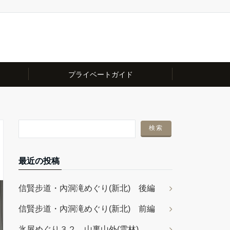
プライベートガイド
最近の投稿
信賢步道・內洞滝めぐり(新北) 後編
信賢步道・內洞滝めぐり(新北) 前編
氷屋めぐり３２ 山裏山外(雲林)