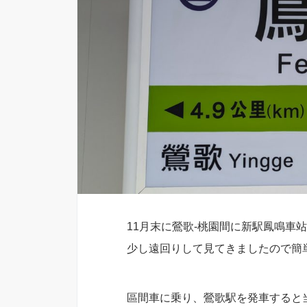
11月末に鶯歌-桃園間に新駅鳳鳴車
少し遠回りして見てきましたので簡
區間車に乗り、鶯歌駅を発車すると