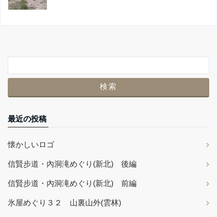
最近の投稿
懐かしいロゴ
信賢步道・內洞滝めぐり(新北) 後編
信賢步道・內洞滝めぐり(新北) 前編
氷屋めぐり３２ 山裏山外(雲林)