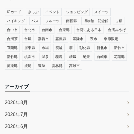
ICカード
きっぷ
イベント
ショッピング
スイーツ
ハイキング
バス
フルーツ
南投縣
博物館・記念館
古蹟
台中市
台北市
台南市
台東縣
台湾にある日本
台湾みやげ
台灣茶
台鐵
嘉義市
嘉義縣
基隆市
夜市
季節限定
宜蘭縣
屏東縣
市場
廃墟
廟
彰化縣
新北市
新竹市
新竹縣
桃園市
温泉
秘境
糖鐵
絶景
自転車
花蓮縣
苗栗縣
虎尾
遺跡
雲林縣
高雄市
アーカイブ
2026年8月
2026年7月
2026年6月