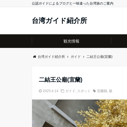
公認ガイドによるブログと一味違った台湾旅のご案内
台湾ガイド紹介所
観光情報
台湾ガイド紹介所
ガイド
二結王公廟(宜蘭)
二結王公廟(宜蘭)
2025.4.14
ガイド
,
スポット
宜蘭縣
,
廟