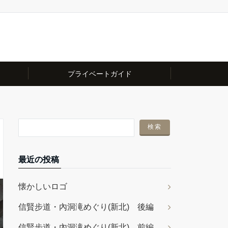
プライベートガイド
最近の投稿
懐かしいロゴ
信賢步道・內洞滝めぐり(新北) 後編
信賢步道・內洞滝めぐり(新北) 前編