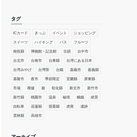
タグ
ICカード
きっぷ
イベント
ショッピング
スイーツ
ハイキング
バス
フルーツ
南投縣
博物館・記念館
古蹟
台中市
台北市
台南市
台東縣
台湾にある日本
台湾みやげ
台灣茶
台鐵
嘉義市
嘉義縣
基隆市
夜市
季節限定
宜蘭縣
屏東縣
市場
廃墟
廟
彰化縣
新北市
新竹市
新竹縣
桃園市
温泉
秘境
糖鐵
絶景
自転車
花蓮縣
苗栗縣
虎尾
遺跡
雲林縣
高雄市
アーカイブ