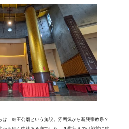
らは二結王公廟という施設。雰囲気から新興宗教系？
代から続く由緒ある廟でした。20世紀までは戦前に建