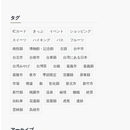
タグ
ICカード
きっぷ
イベント
ショッピング
スイーツ
ハイキング
バス
フルーツ
南投縣
博物館・記念館
古蹟
台中市
台北市
台南市
台東縣
台湾にある日本
台湾みやげ
台灣茶
台鐵
嘉義市
嘉義縣
基隆市
夜市
季節限定
宜蘭縣
屏東縣
市場
廃墟
廟
彰化縣
新北市
新竹市
新竹縣
桃園市
温泉
秘境
糖鐵
絶景
自転車
花蓮縣
苗栗縣
虎尾
遺跡
雲林縣
高雄市
アーカイブ