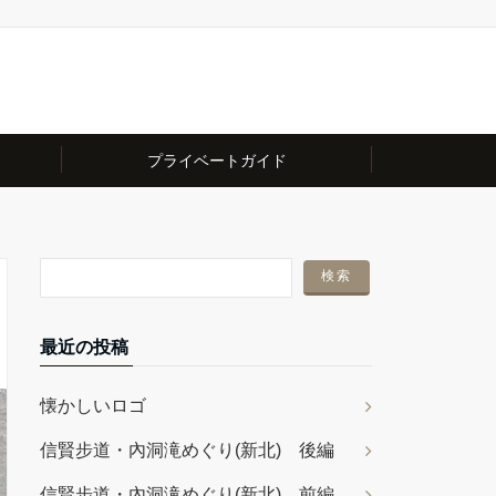
プライベートガイド
最近の投稿
懐かしいロゴ
信賢步道・內洞滝めぐり(新北) 後編
信賢步道・內洞滝めぐり(新北) 前編