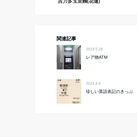
吉力多玉里麵(花蓮)
関連記事
2019.5.28
レア物ATM
2024.8.4
珍しい英語表記のきっぷ