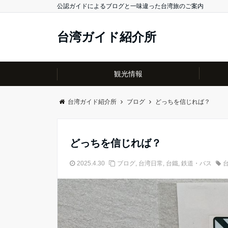
公認ガイドによるブログと一味違った台湾旅のご案内
台湾ガイド紹介所
観光情報
台湾ガイド紹介所
ブログ
どっちを信じれば？
どっちを信じれば？
2025.4.30
ブログ
,
台湾日常
,
台鐵
,
鉄道・バス