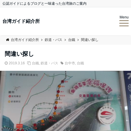
公認ガイドによるブログと一味違った台湾旅のご案内
Menu
台湾ガイド紹介所
台湾ガイド紹介所
鉄道・バス
台鐵
間違い探し
間違い探し
2019.3.16
台鐵
,
鉄道・バス
台中市
,
台鐵