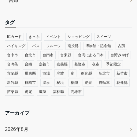
台鐵
タグ
ICカード
きっぷ
イベント
ショッピング
スイーツ
ハイキング
バス
フルーツ
南投縣
博物館・記念館
古蹟
台中市
台北市
台南市
台東縣
台湾にある日本
台湾みやげ
台灣茶
台鐵
嘉義市
嘉義縣
基隆市
夜市
季節限定
宜蘭縣
屏東縣
市場
廃墟
廟
彰化縣
新北市
新竹市
新竹縣
桃園市
温泉
秘境
糖鐵
絶景
自転車
花蓮縣
苗栗縣
虎尾
遺跡
雲林縣
高雄市
アーカイブ
2026年8月