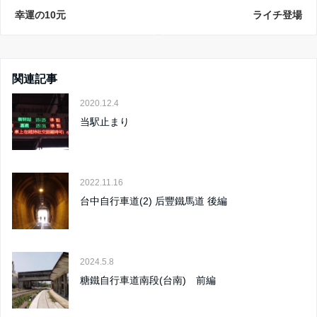
幸運の10元
ライチ登場
関連記事
2020.12.4
当駅止まり
2022.11.16
台中自行車道(2) 后豐鐵馬道 後編
2024.5.8
糖鐵自行車道南段(台南) 前編