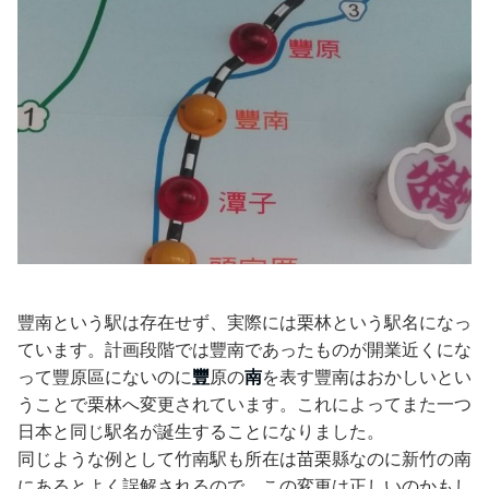
豐南という駅は存在せず、実際には栗林という駅名になっ
ています。計画段階では豐南であったものが開業近くにな
って豐原區にないのに
豐
原の
南
を表す豐南はおかしいとい
うことで栗林へ変更されています。これによってまた一つ
日本と同じ駅名が誕生することになりました。
同じような例として竹南駅も所在は苗栗縣なのに新竹の南
にあるとよく誤解されるので、この変更は正しいのかもし