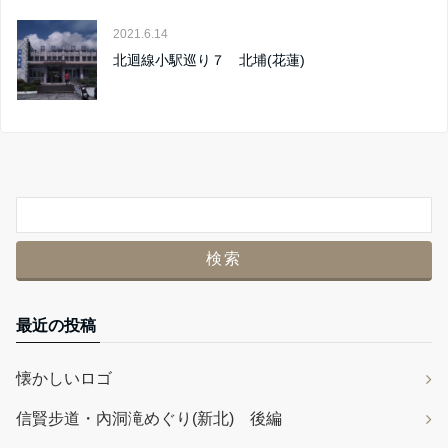
2021.6.14
北迴線小駅巡り７ 北埔(花蓮)
最近の投稿
懐かしいロゴ
信賢步道・內洞滝めぐり(新北) 後編