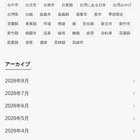
台中市
台北市
台南市
台東縣
台湾にある日本
台湾みやげ
台灣茶
台鐵
嘉義市
嘉義縣
基隆市
夜市
季節限定
宜蘭縣
屏東縣
市場
廃墟
廟
彰化縣
新北市
新竹市
新竹縣
桃園市
温泉
秘境
糖鐵
絶景
自転車
花蓮縣
苗栗縣
虎尾
遺跡
雲林縣
高雄市
アーカイブ
2026年8月
2026年7月
2026年6月
2026年5月
2026年4月