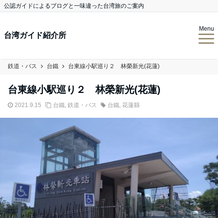
公認ガイドによるブログと一味違った台湾旅のご案内
Menu
台湾ガイド紹介所
鉄道・バス
台鐵
台東線小駅巡り２ 林榮新光(花蓮)
台東線小駅巡り２ 林榮新光(花蓮)
2021.9.15
台鐵
,
鉄道・バス
台鐵
,
花蓮縣