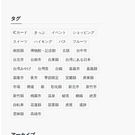
タグ
ICカード
きっぷ
イベント
ショッピング
スイーツ
ハイキング
バス
フルーツ
南投縣
博物館・記念館
古蹟
台中市
台北市
台南市
台東縣
台湾にある日本
台湾みやげ
台灣茶
台鐵
嘉義市
嘉義縣
基隆市
夜市
季節限定
宜蘭縣
屏東縣
市場
廃墟
廟
彰化縣
新北市
新竹市
新竹縣
桃園市
温泉
秘境
糖鐵
絶景
自転車
花蓮縣
苗栗縣
虎尾
遺跡
雲林縣
高雄市
アーカイブ