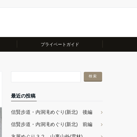
プライベートガイド
最近の投稿
信賢步道・內洞滝めぐり(新北) 後編
信賢步道・內洞滝めぐり(新北) 前編
氷屋めぐり３２ 山裏山外(雲林)