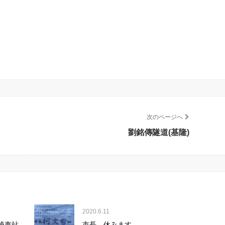
次のページへ
劉銘傳隧道(基隆)
2020.6.11
竹崎車站
市長、休みます