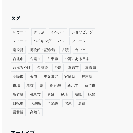
タグ
ICカード
きっぷ
イベント
ショッピング
スイーツ
ハイキング
バス
フルーツ
南投縣
博物館・記念館
古蹟
台中市
台北市
台南市
台東縣
台湾にある日本
台湾みやげ
台灣茶
台鐵
嘉義市
嘉義縣
基隆市
夜市
季節限定
宜蘭縣
屏東縣
市場
廃墟
廟
彰化縣
新北市
新竹市
新竹縣
桃園市
温泉
秘境
糖鐵
絶景
自転車
花蓮縣
苗栗縣
虎尾
遺跡
雲林縣
高雄市
アーカイブ