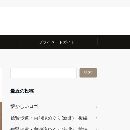
プライベートガイド
最近の投稿
懐かしいロゴ
信賢步道・內洞滝めぐり(新北) 後編
信賢步道・內洞滝めぐり(新北) 前編