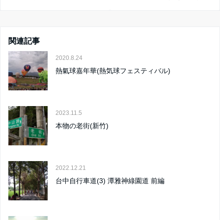
関連記事
2020.8.24
熱氣球嘉年華(熱気球フェスティバル)
2023.11.5
本物の老街(新竹)
2022.12.21
台中自行車道(3) 潭雅神綠園道 前編