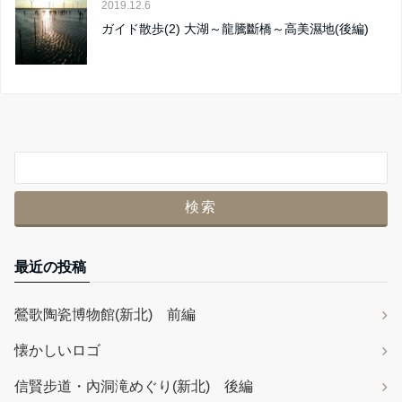
2019.12.6
ガイド散歩(2) 大湖～龍騰斷橋～高美濕地(後編)
最近の投稿
鶯歌陶瓷博物館(新北) 前編
懐かしいロゴ
信賢步道・內洞滝めぐり(新北) 後編