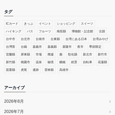
タグ
ICカード
きっぷ
イベント
ショッピング
スイーツ
ハイキング
バス
フルーツ
南投縣
博物館・記念館
古蹟
台中市
台北市
台南市
台東縣
台湾にある日本
台湾みやげ
台灣茶
台鐵
嘉義市
嘉義縣
基隆市
夜市
季節限定
宜蘭縣
屏東縣
市場
廃墟
廟
彰化縣
新北市
新竹市
新竹縣
桃園市
温泉
秘境
糖鐵
絶景
自転車
花蓮縣
苗栗縣
虎尾
遺跡
雲林縣
高雄市
アーカイブ
2026年8月
2026年7月