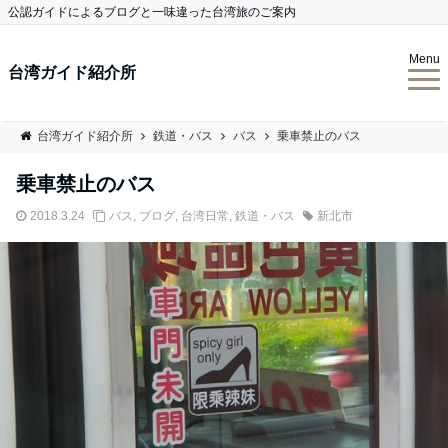
公認ガイドによるブログと一味違った台湾旅のご案内
Menu
台湾ガイド紹介所
台湾ガイド紹介所
鉄道・バス
バス
乗車禁止のバス
乗車禁止のバス
2018.3.24
バス
,
ブログ
,
台湾日常
,
鉄道・バス
新北市