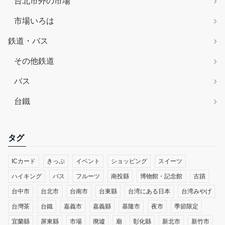
台北市外の市場
市場いろは
鉄道・バス
その他鉄道
バス
台鐵
タグ
ICカード
きっぷ
イベント
ショッピング
スイーツ
ハイキング
バス
フルーツ
南投縣
博物館・記念館
古蹟
台中市
台北市
台南市
台東縣
台湾にある日本
台湾みやげ
台灣茶
台鐵
嘉義市
嘉義縣
基隆市
夜市
季節限定
宜蘭縣
屏東縣
市場
廃墟
廟
彰化縣
新北市
新竹市