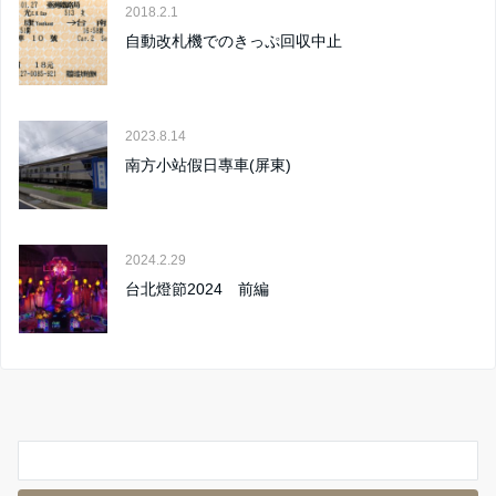
2018.2.1
自動改札機でのきっぷ回収中止
2023.8.14
南方小站假日專車(屏東)
2024.2.29
台北燈節2024 前編