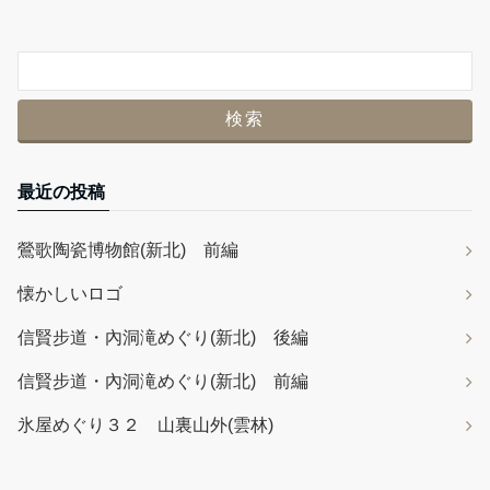
最近の投稿
鶯歌陶瓷博物館(新北) 前編
懐かしいロゴ
信賢步道・內洞滝めぐり(新北) 後編
信賢步道・內洞滝めぐり(新北) 前編
氷屋めぐり３２ 山裏山外(雲林)