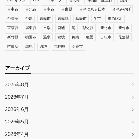
台中市
台北市
台南市
台東縣
台湾にある日本
台湾みやげ
台灣茶
台鐵
嘉義市
嘉義縣
基隆市
夜市
季節限定
宜蘭縣
屏東縣
市場
廃墟
廟
彰化縣
新北市
新竹市
新竹縣
桃園市
温泉
秘境
糖鐵
絶景
自転車
花蓮縣
苗栗縣
虎尾
遺跡
雲林縣
高雄市
アーカイブ
2026年8月
2026年7月
2026年6月
2026年5月
2026年4月