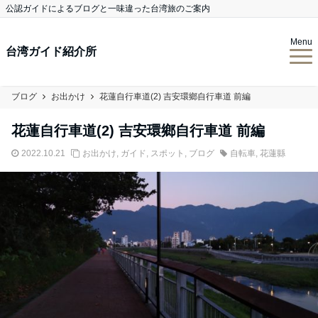
公認ガイドによるブログと一味違った台湾旅のご案内
Menu
台湾ガイド紹介所
ブログ
お出かけ
花蓮自行車道(2) 吉安環鄉自行車道 前編
花蓮自行車道(2) 吉安環鄉自行車道 前編
2022.10.21
お出かけ
,
ガイド
,
スポット
,
ブログ
自転車
,
花蓮縣