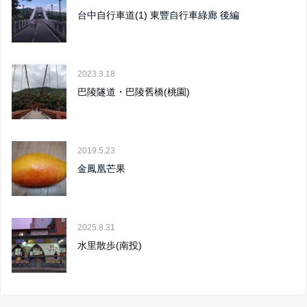
台中自行車道(1) 東豐自行車綠廊 後編
2023.3.18
巴陵隧道・巴陵舊橋(桃園)
2019.5.23
金鳳凰芒果
2025.8.31
水里散歩(南投)