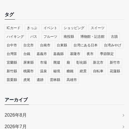
タグ
ICカード
きっぷ
イベント
ショッピング
スイーツ
ハイキング
バス
フルーツ
南投縣
博物館・記念館
古蹟
台中市
台北市
台南市
台東縣
台湾にある日本
台湾みやげ
台灣茶
台鐵
嘉義市
嘉義縣
基隆市
夜市
季節限定
宜蘭縣
屏東縣
市場
廃墟
廟
彰化縣
新北市
新竹市
新竹縣
桃園市
温泉
秘境
糖鐵
絶景
自転車
花蓮縣
苗栗縣
虎尾
遺跡
雲林縣
高雄市
アーカイブ
2026年8月
2026年7月