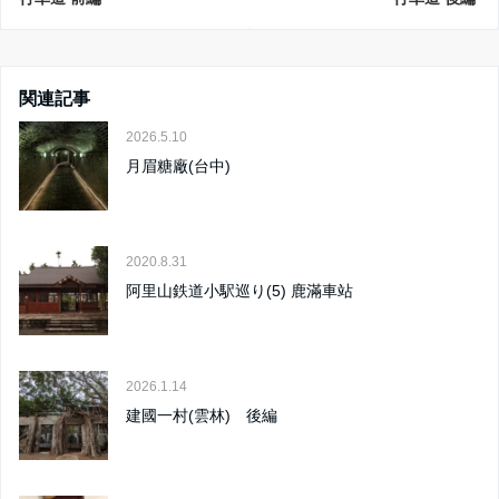
関連記事
2026.5.10
月眉糖廠(台中)
2020.8.31
阿里山鉄道小駅巡り(5) 鹿滿車站
2026.1.14
建國一村(雲林) 後編