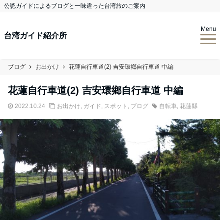
公認ガイドによるブログと一味違った台湾旅のご案内
Menu
台湾ガイド紹介所
ブログ
お出かけ
花蓮自行車道(2) 吉安環鄉自行車道 中編
花蓮自行車道(2) 吉安環鄉自行車道 中編
2022.10.24
お出かけ
,
ガイド
,
スポット
,
ブログ
自転車
,
花蓮縣