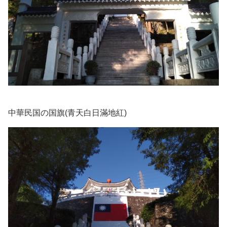
中華民国の国旗(青天白日滿地紅)