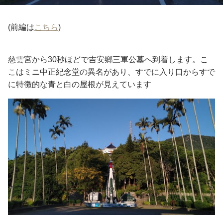
(前編は
こちら
)
慈雲宮から30秒ほどで吉安鄉三軍公墓へ到着します。こ
こはミニ中正紀念堂の異名があり、すでに入り口からすで
に特徴的な青と白の屋根が見えています