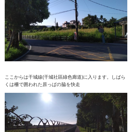
ここからは干城線(干城社區綠色廊道)に入ります。しばら
くは柵で囲われた原っぱの脇を快走