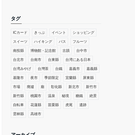
タグ
ICカード
きっぷ
イベント
ショッピング
スイーツ
ハイキング
バス
フルーツ
南投縣
博物館・記念館
古蹟
台中市
台北市
台南市
台東縣
台湾にある日本
台湾みやげ
台灣茶
台鐵
嘉義市
嘉義縣
基隆市
夜市
季節限定
宜蘭縣
屏東縣
市場
廃墟
廟
彰化縣
新北市
新竹市
新竹縣
桃園市
温泉
秘境
糖鐵
絶景
自転車
花蓮縣
苗栗縣
虎尾
遺跡
雲林縣
高雄市
アーカイブ