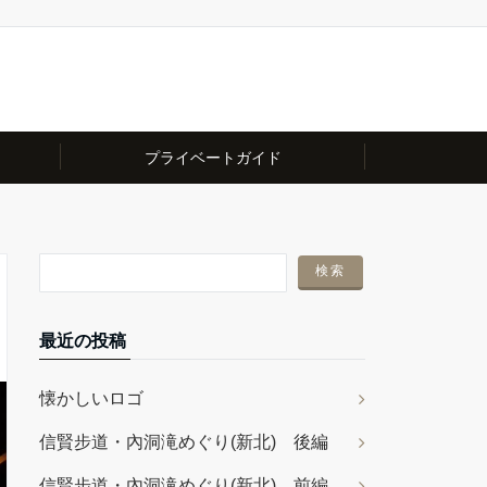
プライベートガイド
最近の投稿
懐かしいロゴ
信賢步道・內洞滝めぐり(新北) 後編
信賢步道・內洞滝めぐり(新北) 前編