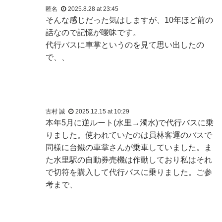
匿名
2025.8.28 at 23:45
そんな感じだった気はしますが、10年ほど前の
話なので記憶が曖昧です。
代行バスに車掌というのを見て思い出したの
で、、
古村 誠
2025.12.15 at 10:29
本年5月に逆ルート(水里→濁水)で代行バスに乗
りました。使われていたのは員林客運のバスで
同様に台鐵の車掌さんが乗車していました。ま
た水里駅の自動券売機は作動しており私はそれ
で切符を購入して代行バスに乗りました。ご参
考まで、