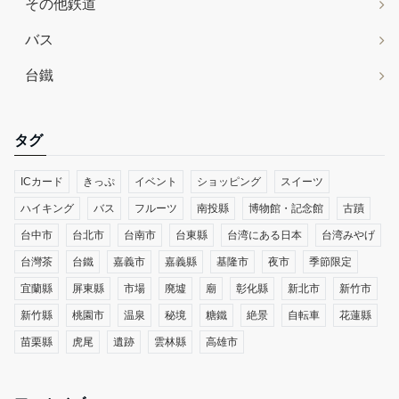
その他鉄道
バス
台鐵
タグ
ICカード
きっぷ
イベント
ショッピング
スイーツ
ハイキング
バス
フルーツ
南投縣
博物館・記念館
古蹟
台中市
台北市
台南市
台東縣
台湾にある日本
台湾みやげ
台灣茶
台鐵
嘉義市
嘉義縣
基隆市
夜市
季節限定
宜蘭縣
屏東縣
市場
廃墟
廟
彰化縣
新北市
新竹市
新竹縣
桃園市
温泉
秘境
糖鐵
絶景
自転車
花蓮縣
苗栗縣
虎尾
遺跡
雲林縣
高雄市