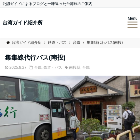
公認ガイドによるブログと一味違った台湾旅のご案内
Menu
台湾ガイド紹介所
台湾ガイド紹介所
鉄道・バス
台鐵
集集線代行バス(南投)
集集線代行バス(南投)
2025.8.27
台鐵
,
鉄道・バス
南投縣
,
台鐵