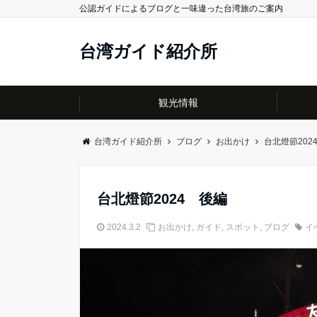
公認ガイドによるブログと一味違った台湾旅のご案内
台湾ガイド紹介所
観光情報
台湾ガイド紹介所
ブログ
お出かけ
台北燈節202
台北燈節2024 後編
2024.3.2
お出かけ
,
ガイド
,
スポット
,
ブログ
イ