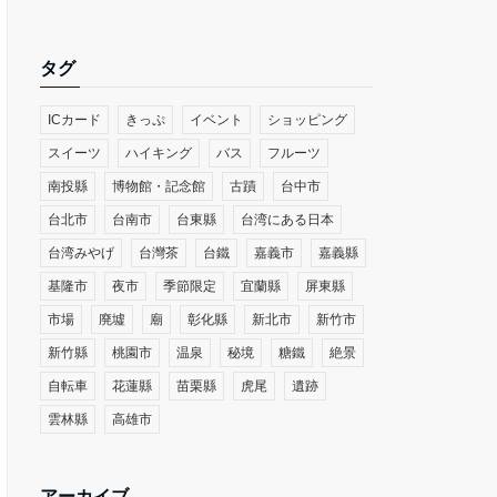
タグ
ICカード
きっぷ
イベント
ショッピング
スイーツ
ハイキング
バス
フルーツ
南投縣
博物館・記念館
古蹟
台中市
台北市
台南市
台東縣
台湾にある日本
台湾みやげ
台灣茶
台鐵
嘉義市
嘉義縣
基隆市
夜市
季節限定
宜蘭縣
屏東縣
市場
廃墟
廟
彰化縣
新北市
新竹市
新竹縣
桃園市
温泉
秘境
糖鐵
絶景
自転車
花蓮縣
苗栗縣
虎尾
遺跡
雲林縣
高雄市
アーカイブ