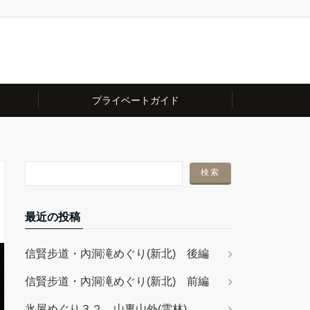
プライベートガイド
最近の投稿
信賢步道・內洞滝めぐり(新北) 後編
信賢步道・內洞滝めぐり(新北) 前編
氷屋めぐり３２ 山裏山外(雲林)