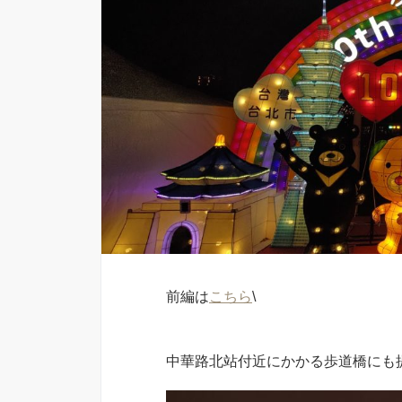
前編は
こちら
\
中華路北站付近にかかる歩道橋にも