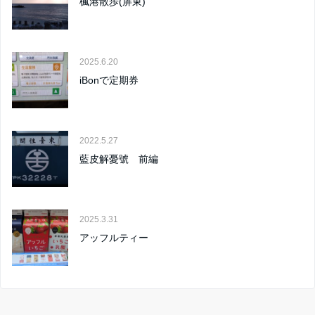
楓港散歩(屏東)
2025.6.20
iBonで定期券
2022.5.27
藍皮解憂號 前編
2025.3.31
アッフルティー