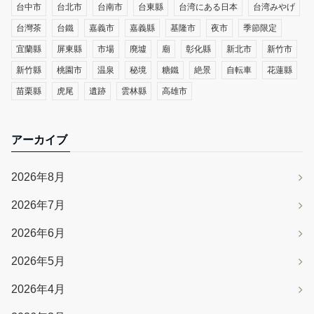
台中市
台北市
台南市
台東縣
台湾にある日本
台湾みやげ
台灣茶
台鐵
嘉義市
嘉義縣
基隆市
夜市
季節限定
宜蘭縣
屏東縣
市場
廃墟
廟
彰化縣
新北市
新竹市
新竹縣
桃園市
温泉
秘境
糖鐵
絶景
自転車
花蓮縣
苗栗縣
虎尾
遺跡
雲林縣
高雄市
アーカイブ
2026年8月
2026年7月
2026年6月
2026年5月
2026年4月