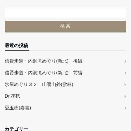
最近の投稿
信賢步道・內洞滝めぐり(新北) 後編
信賢步道・內洞滝めぐり(新北) 前編
氷屋めぐり３２ 山裏山外(雲林)
Dr.花苑
愛玉樹(嘉義)
カテゴリー