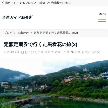
公認ガイドによるブログと一味違った台湾旅のご案内
Menu
台湾ガイド紹介所
ブログ
お出かけ
定額定期券で行く走馬看花の旅(2)
定額定期券で行く走馬看花の旅(2)
2019.4.3
お出かけ
,
バス
,
ブログ
,
鉄道・バス
バス
,
台北市
,
新北市