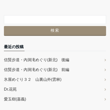
最近の投稿
信賢步道・內洞滝めぐり(新北) 後編
信賢步道・內洞滝めぐり(新北) 前編
氷屋めぐり３２ 山裏山外(雲林)
Dr.花苑
愛玉樹(嘉義)