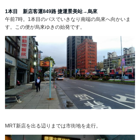
1本目 新店客運849路 捷運景美站→烏來
午前7時。1本目のバスでいきなり南端の烏來へ向かいま
す。この便が烏來ゆきの始発です。
MRT新店を出る辺りまでは市街地を走行。