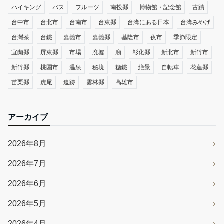
ハイキング
バス
フルーツ
南投縣
博物館・記念館
古蹟
台中市
台北市
台南市
台東縣
台湾にある日本
台湾みやげ
台灣茶
台鐵
嘉義市
嘉義縣
基隆市
夜市
季節限定
宜蘭縣
屏東縣
市場
廃墟
廟
彰化縣
新北市
新竹市
新竹縣
桃園市
温泉
秘境
糖鐵
絶景
自転車
花蓮縣
苗栗縣
虎尾
遺跡
雲林縣
高雄市
アーカイブ
2026年8月
2026年7月
2026年6月
2026年5月
2026年4月