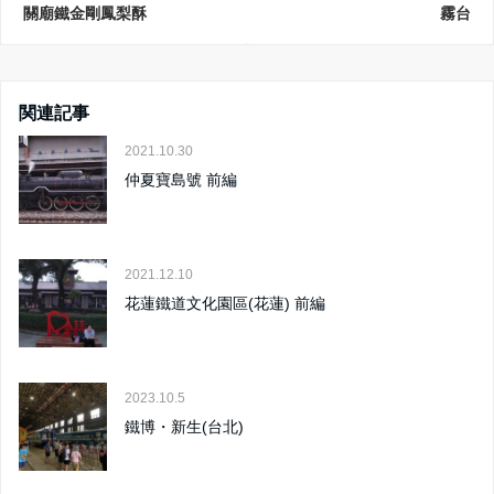
關廟鐵金剛鳳梨酥
霧台
関連記事
2021.10.30
仲夏寶島號 前編
2021.12.10
花蓮鐵道文化園區(花蓮) 前編
2023.10.5
鐵博・新生(台北)