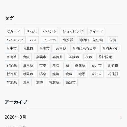
タグ
ICカード
きっぷ
イベント
ショッピング
スイーツ
ハイキング
バス
フルーツ
南投縣
博物館・記念館
古蹟
台中市
台北市
台南市
台東縣
台湾にある日本
台湾みやげ
台灣茶
台鐵
嘉義市
嘉義縣
基隆市
夜市
季節限定
宜蘭縣
屏東縣
市場
廃墟
廟
彰化縣
新北市
新竹市
新竹縣
桃園市
温泉
秘境
糖鐵
絶景
自転車
花蓮縣
苗栗縣
虎尾
遺跡
雲林縣
高雄市
アーカイブ
2026年8月