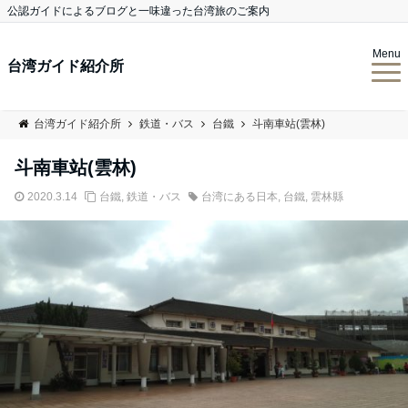
公認ガイドによるブログと一味違った台湾旅のご案内
Menu
台湾ガイド紹介所
台湾ガイド紹介所
鉄道・バス
台鐵
斗南車站(雲林)
斗南車站(雲林)
2020.3.14
台鐵
,
鉄道・バス
台湾にある日本
,
台鐵
,
雲林縣