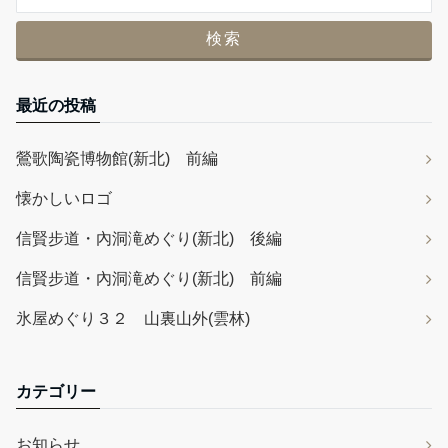
最近の投稿
鶯歌陶瓷博物館(新北) 前編
懐かしいロゴ
信賢步道・內洞滝めぐり(新北) 後編
信賢步道・內洞滝めぐり(新北) 前編
氷屋めぐり３２ 山裏山外(雲林)
カテゴリー
お知らせ