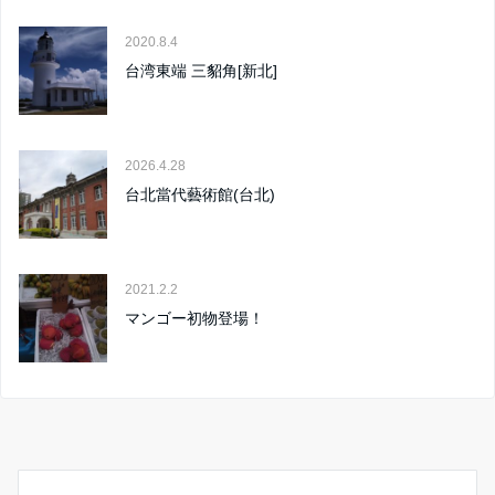
2020.8.4
台湾東端 三貂角[新北]
2026.4.28
台北當代藝術館(台北)
2021.2.2
マンゴー初物登場！