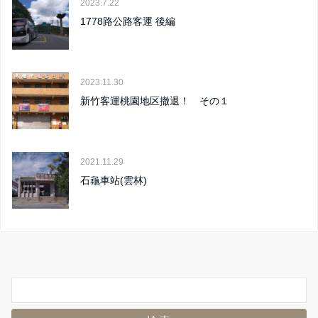
2023.7.22
1778路公路客運 後編
2023.11.30
新竹客運桃園地区撤退！ その１
2021.11.29
石龜車站(雲林)