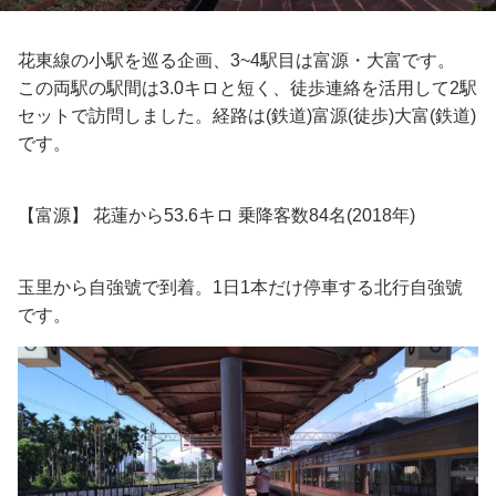
花東線の小駅を巡る企画、3~4駅目は富源・大富です。
この両駅の駅間は3.0キロと短く、徒歩連絡を活用して2駅
セットで訪問しました。経路は(鉄道)富源(徒歩)大富(鉄道)
です。
【富源】 花蓮から53.6キロ 乗降客数84名(2018年)
玉里から自強號で到着。1日1本だけ停車する北行自強號
です。