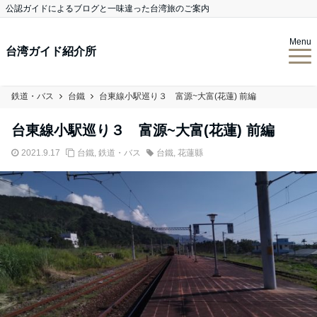
公認ガイドによるブログと一味違った台湾旅のご案内
Menu
台湾ガイド紹介所
鉄道・バス
台鐵
台東線小駅巡り３ 富源~大富(花蓮) 前編
台東線小駅巡り３ 富源~大富(花蓮) 前編
2021.9.17
台鐵
,
鉄道・バス
台鐵
,
花蓮縣