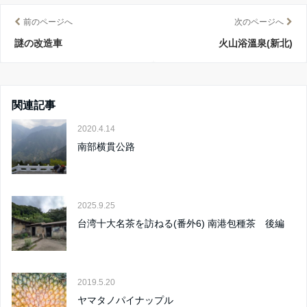
前のページへ
次のページへ
謎の改造車
火山浴溫泉(新北)
関連記事
2020.4.14
南部横貫公路
2025.9.25
台湾十大名茶を訪ねる(番外6) 南港包種茶 後編
2019.5.20
ヤマタノパイナップル