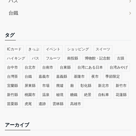
バス
台鐵
タグ
ICカード
きっぷ
イベント
ショッピング
スイーツ
ハイキング
バス
フルーツ
南投縣
博物館・記念館
古蹟
台中市
台北市
台南市
台東縣
台湾にある日本
台湾みやげ
台灣茶
台鐵
嘉義市
嘉義縣
基隆市
夜市
季節限定
宜蘭縣
屏東縣
市場
廃墟
廟
彰化縣
新北市
新竹市
新竹縣
桃園市
温泉
秘境
糖鐵
絶景
自転車
花蓮縣
苗栗縣
虎尾
遺跡
雲林縣
高雄市
アーカイブ