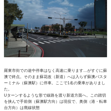
羅東市街での途中停車はなく高速に乗ります…がすぐに蘇
澳で終点。そのまま蘇花改（新道）へは入らず蘇澳バスタ
ーミナル（蘇澳駅）に停車。ここで1名の乗車がありまし
た。
Uターンするような形で線路を渡り新道方面へ。この踏切
を挟んで手前側（蘇澳駅方向）は現役で、奥側（港・転車
台方向）は廃線状態