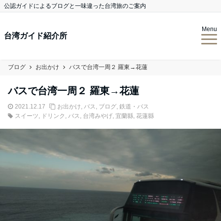
公認ガイドによるブログと一味違った台湾旅のご案内
Menu
台湾ガイド紹介所
ブログ
お出かけ
バスで台湾一周２ 羅東→花蓮
バスで台湾一周２ 羅東→花蓮
2021.12.17
お出かけ
,
バス
,
ブログ
,
鉄道・バス
スイーツ
,
ドリンク
,
バス
,
台湾みやげ
,
宜蘭縣
,
花蓮縣