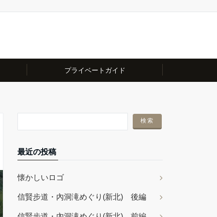
プライベートガイド
最近の投稿
懐かしいロゴ
信賢步道・內洞滝めぐり(新北) 後編
信賢步道・內洞滝めぐり(新北) 前編