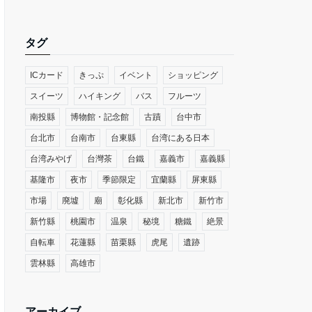
タグ
ICカード
きっぷ
イベント
ショッピング
スイーツ
ハイキング
バス
フルーツ
南投縣
博物館・記念館
古蹟
台中市
台北市
台南市
台東縣
台湾にある日本
台湾みやげ
台灣茶
台鐵
嘉義市
嘉義縣
基隆市
夜市
季節限定
宜蘭縣
屏東縣
市場
廃墟
廟
彰化縣
新北市
新竹市
新竹縣
桃園市
温泉
秘境
糖鐵
絶景
自転車
花蓮縣
苗栗縣
虎尾
遺跡
雲林縣
高雄市
アーカイブ