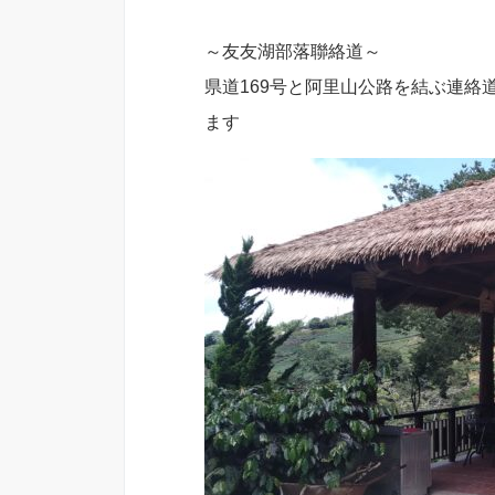
～友友湖部落聯絡道～
県道169号と阿里山公路を結ぶ連
ます