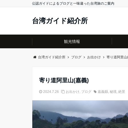
公認ガイドによるブログと一味違った台湾旅のご案内
台湾ガイド紹介所
観光情報
台湾ガイド紹介所
ブログ
お出かけ
寄り道阿里山(
寄り道阿里山(嘉義)
2024.7.26
お出かけ
,
ブログ
嘉義縣
,
秘境
,
絶景