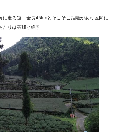
に走る道。全長45kmとそこそこ距離があり区間に
あたりは茶畑と絶景